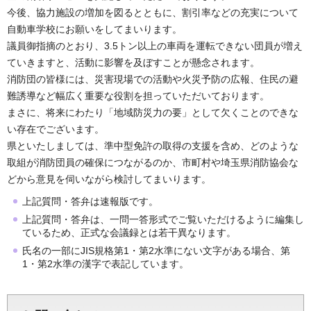
今後、協力施設の増加を図るとともに、割引率などの充実について
自動車学校にお願いをしてまいります。
議員御指摘のとおり、3.5トン以上の車両を運転できない団員が増え
ていきますと、活動に影響を及ぼすことが懸念されます。
消防団の皆様には、災害現場での活動や火災予防の広報、住民の避
難誘導など幅広く重要な役割を担っていただいております。
まさに、将来にわたり「地域防災力の要」として欠くことのできな
い存在でございます。
県といたしましては、準中型免許の取得の支援を含め、どのような
取組が消防団員の確保につながるのか、市町村や埼玉県消防協会な
どから意見を伺いながら検討してまいります。
上記質問・答弁は速報版です。
上記質問・答弁は、一問一答形式でご覧いただけるように編集し
ているため、正式な会議録とは若干異なります。
氏名の一部にJIS規格第1・第2水準にない文字がある場合、第
1・第2水準の漢字で表記しています。