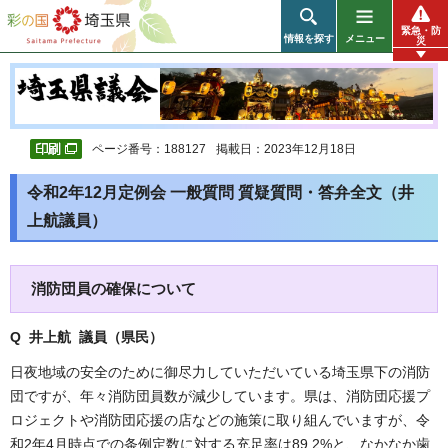
彩の国 埼玉県
緊急・防
情報を探す
メニュー
災
ページ番号：188127
掲載日：2023年12月18日
令和2年12月定例会 一般質問 質疑質問・答弁全文（井
上航議員）
消防団員の確保について
Q 井上航 議員（県民
）
日夜地域の安全のために御尽力していただいている埼玉県下の消防
団ですが、年々消防団員数が減少しています。県は、消防団応援プ
ロジェクトや消防団応援の店などの施策に取り組んでいますが、令
和2年4月時点での条例定数に対する充足率は89.2%と、なかなか歯