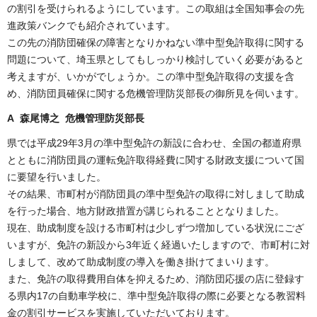
の割引を受けられるようにしています。この取組は全国知事会の先
進政策バンクでも紹介されています。
この先の消防団確保の障害となりかねない準中型免許取得に関する
問題について、埼玉県としてもしっかり検討していく必要があると
考えますが、いかがでしょうか。この準中型免許取得の支援を含
め、消防団員確保に関する危機管理防災部長の御所見を伺います。
A 森尾博之 危機管理防災部長
県では平成29年3月の準中型免許の新設に合わせ、全国の都道府県
とともに消防団員の運転免許取得経費に関する財政支援について国
に要望を行いました。
その結果、市町村が消防団員の準中型免許の取得に対しまして助成
を行った場合、地方財政措置が講じられることとなりました。
現在、助成制度を設ける市町村は少しずつ増加している状況にござ
いますが、免許の新設から3年近く経過いたしますので、市町村に対
しまして、改めて助成制度の導入を働き掛けてまいります。
また、免許の取得費用自体を抑えるため、消防団応援の店に登録す
る県内17の自動車学校に、準中型免許取得の際に必要となる教習料
金の割引サービスを実施していただいております。