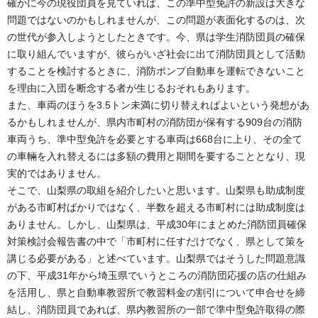
確かに今の現役団員を見ていれば、この準中型免許の新設は大きな
問題ではないのかもしれませんが、この問題が表面化するのは、次
の世代が参入しようとしたときです。今、県は学生消防団員の確保
に取り組んでいますが、彼らがいざ社会に出て消防団員として活動
することを検討するときに、消防ポンプ自動車を運転できないこと
を理由に入団を断念する者が生じるおそれもあります。
また、車両のほうを3.5トン未満に切り替えればよいという発想があ
るかもしれませんが、県内市町村の消防団が保有する909台の消防
車両うち、準中型免許を必要とする車両は668台に上り、その全て
の車輛を入れ替えるには多額の費用と期間を要することとなり、現
実的ではありません。
そこで、山梨県の取組を紹介したいと思います。山梨県も助成制度
がある市町村ばかりではなく、半数を超える市町村には助成制度は
ありません。しかし、山梨県は、平成30年にまとめた消防団員確保
対策検討会報告書の中で「市町村に任すだけでなく、県として策を
講じる必要がある」と述べています。山梨県ではそうした問題意識
の下、平成31年から埼玉県でいうところの消防団応援の店の仕組み
を活用し、県と自動車教習所で教習料金の割引について申合せを締
結し、消防団員であれば、県内教習所の一部で準中型免許取得の際