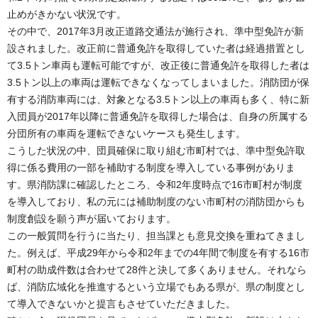
止めがきかない状況です。
その中で、2017年3月改正道路交通法が施行され、準中型免許が新
設されました。改正前に普通免許を取得していた者は経過措置とし
て3.5トン車両も運転可能ですが、改正後に普通免許を取得した者は
3.5トン以上の車両は運転できなくなってしまいました。消防団が保
有する消防車両には、対象となる3.5トン以上の車両も多く、特に新
入団員が2017年以降に普通免許を取得した場合は、自身の所属する
分団所有の車両を運転できないケースも発生します。
こうした状況の中、団員確保に取り組む市町村では、準中型免許取
得に係る費用の一部を補助する制度を導入している事例がありま
す。県消防課に確認したところ、令和2年度時点で16市町村が制度
を導入しており、私の元には補助制度のない市町村の消防団からも
制度創設を願う声が届いております。
この一般質問を行うに当たり、担当課とも意見交換を重ねてきまし
た。例えば、平成29年から令和2年までの4年間で制度を有する16市
町村の助成件数は合わせて28件と決して多くありません。それなら
ば、消防広域化を推進するという立場でもある県が、県の制度とし
て導入できないかと提言もさせていただきました。