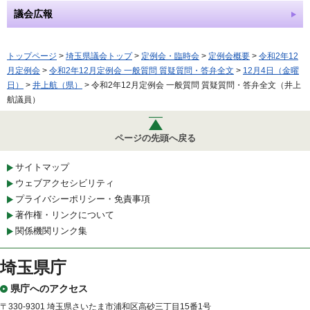
議会広報
トップページ
>
埼玉県議会トップ
>
定例会・臨時会
>
定例会概要
>
令和2年12
月定例会
>
令和2年12月定例会 一般質問 質疑質問・答弁全文
>
12月4日（金曜
日）
>
井上航（県）
> 令和2年12月定例会 一般質問 質疑質問・答弁全文（井上
航議員）
ページの先頭へ戻る
サイトマップ
ウェブアクセシビリティ
プライバシーポリシー・免責事項
著作権・リンクについて
関係機関リンク集
埼玉県庁
県庁へのアクセス
〒330-9301 埼玉県さいたま市浦和区高砂三丁目15番1号