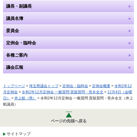
議長・副議長
議員名簿
委員会
定例会・臨時会
各種ご案内
議会広報
トップページ
>
埼玉県議会トップ
>
定例会・臨時会
>
定例会概要
>
令和2年12
月定例会
>
令和2年12月定例会 一般質問 質疑質問・答弁全文
>
12月4日（金曜
日）
>
井上航（県）
> 令和2年12月定例会 一般質問 質疑質問・答弁全文（井上
航議員）
ページの先頭へ戻る
サイトマップ