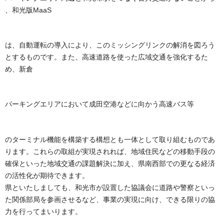
、
和光版
MaaS
は、自動運転の導入により、このミッシングリンク
の
解消
を図ろう
とするもので
す。
また、高速道路を使った広域交通を強化するた
め、
新倉
パーキングエリア
において
成田空港
など
に向かう高速バス
等
のターミナル機能
を
構築
する構想
と
も
一体として取り組むもので
あ
りま
す
。
これらの取組が実現されれば、地域住民などの移動手段の
確保といった地域交通の課題解決に加え、県南西部での更なる経済
の活性化が期待できます。
県といたしましても、和光市が設置した協議会に道路や警察といっ
た関係部局を参画させるなど、事業の実現に向け、できる限りの協
力を行ってまいります。