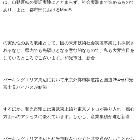
は、自動運転の実証実験にとどまらず、社会実装まで進めるもので
あり、また、都市部における
MaaS
の実効性のある取組として
、
国の
未来技術社会実装
事業に
も
採択さ
れ
るなど、県内でも先駆けとなる意欲的な
もので
、
私も
大変注目
を
してい
るところでござい
ます。
和光市は、
新倉
パ
ーキングエリア周辺において東京外郭環状道路と国道254号和光
富士見バイパスが
結節
するほか、和光市駅には
東武東上線と東京メトロが乗り入れ、都心
方面へのアクセス
に
優れ
ています
。
しかし、産業集積が進む
新倉
パーキングエリア周辺と和光市駅をつなぐ公共交通がないことから