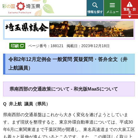
彩の国 埼玉県
緊急・防
情報を探す
メニュー
災
ページ番号：188121
掲載日：2023年12月18日
令和2年12月定例会 一般質問 質疑質問・答弁全文（井
上航議員）
県南西部の交通政策について - 和光版MaaSについて
Q 井上航 議員（県民
）
県南西部の交通基盤はこれから大きく変化を遂げようとしていま
す。まず現状を整理すると、東京外環自動車道については、平成30
年6月に東関東道まで千葉区間が開通し、東名高速道までの大泉工区
も着々と延伸が進んでいるところです。また、この後詳しく取り上