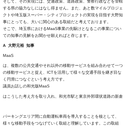
そして、その実現には、交通政策、道路政策、警察行政などを管轄
する県の協力なしにはなし得ません。また、あと数マイルプロジェ
クトや埼玉版スーパー・シティプロジェクトの実現を目指す大野知
事にとっても、大いに関心のある取組だと考えております。
そこで、埼玉県におけるMaaS事業の先駆けとなるこの事業につい
ての知事の見解をお聞かせ願えればと存じます。
A 大野元裕 知事
MaaS
は、複数の公共交通やそれ以外の移動サービスを組み合わせて一つ
の移動サービスと捉え、ICTを活用して様々な交通手段を継ぎ目な
く円滑につなぐという考え方です。
議員お話しの和光版
MaaS
はこうした考え方を取り入れ
、和光市駅と東京外郭環状道路の
新倉
パーキングエリア間に自動運転車両
を導入す
ることを核として
、
様々な移動手段をつなげてい
く
取組と
理解
しています。
この取組