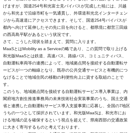
げますが、国道254号和光富士見バイパスが完成した暁には、川越
から和光まで沿線市町を一気通貫し、外環道和光北インターチェン
ジから高速道にアクセスできます。そして、国道254号バイパスが
都内へ向けて延伸したその先に目を向けると、都県境に都営三田線
の西高島平駅があるという状況です。
さて、こうした現状を踏まえて、質問に入ります。
MaaSとはMobility as a Serviceの略であり、この質問で取り上げる
和光版MaaSとは鉄道、高速バス、路線バス、コミュニティバス、
自動運転車両等の連携によって、地域拠点間を接続する自動運転サ
ービスが一つの軸線となり、既存の公共交通サービスと有機的につ
なげることで地域住民の移動の利便性向上に資する取組のことで
す。
このうち、地域拠点間を接続する自動運転サービス導入事業は、内
閣府地方創生推進事務局の未来技術社会実装事業のうち、国土交通
省と連携した自動運転サービス導入支援事業に応募し、全国の7地区
うちの一つとして採択されています。和光版MaaSは、和光市にお
ける地域の足を確保するという視点を超えて、県南西部の交通政策
に大きく寄与するものと考えております。