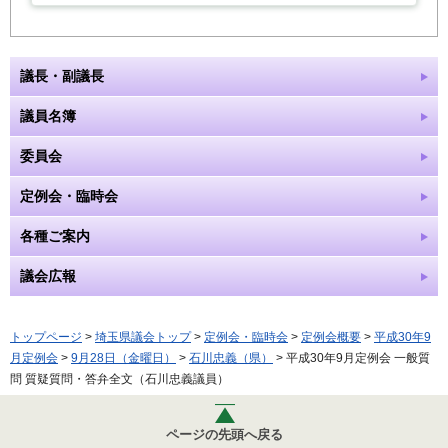
議長・副議長
議員名簿
委員会
定例会・臨時会
各種ご案内
議会広報
トップページ
>
埼玉県議会トップ
>
定例会・臨時会
>
定例会概要
>
平成30年9
月定例会
>
9月28日（金曜日）
>
石川忠義（県）
> 平成30年9月定例会 一般質
問 質疑質問・答弁全文（石川忠義議員）
ページの先頭へ戻る