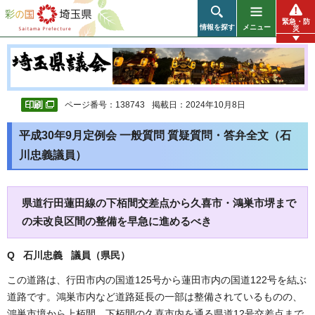
彩の国 埼玉県
緊急・防
情報を探す
メニュー
災
ページ番号：138743
掲載日：2024年10月8日
平成30年9月定例会 一般質問 質疑質問・答弁全文（石
川忠義議員）
県道行田蓮田線の下栢間交差点から久喜市・鴻巣市堺まで
の未改良区間の整備を早急に進めるべき
Q 石川忠義 議員（県民
）
この道路は、行田市内の国道125号から蓮田市内の国道122号を結ぶ
道路です。鴻巣市内など道路延長の一部は整備されているものの、
鴻巣市境から上栢間、下栢間の久喜市内を通る県道12号交差点まで