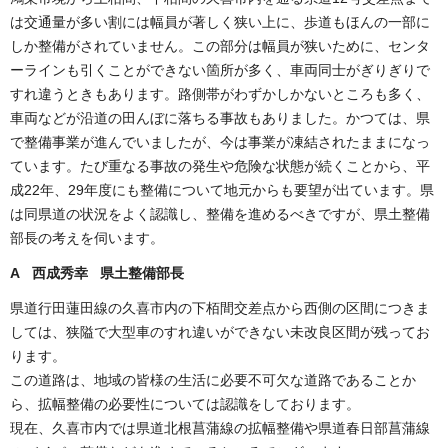
は交通量が多い割には幅員が著しく狭い上に、歩道もほんの一部に
しか整備がされていません。この部分は幅員が狭いために、センタ
ーラインも引くことができない箇所が多く、車両同士がぎりぎりで
すれ違うときもあります。路側帯がわずかしかないところも多く、
車両などが沿道の田んぼに落ちる事故もありました。かつては、県
で整備事業が進んでいましたが、今は事業が凍結されたままになっ
ています。たび重なる事故の発生や危険な状態が続くことから、平
成22年、29年度にも整備について地元からも要望が出ています。県
は同県道の状況をよく認識し、整備を進めるべきですが、県土整備
部長の考えを伺います。
A 西成秀幸 県土整備部長
県道行田蓮田線の久喜市内の下栢間交差点から西側の区間につきま
しては、狭隘で大型車のすれ違いができない未改良区間が残ってお
ります。
この道路は、地域の皆様の生活に必要不可欠な道路であることか
ら、拡幅整備の必要性については認識をしております。
現在、久喜市内では県道北根菖蒲線の拡幅整備や県道春日部菖蒲線