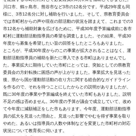
川口市、鶴ヶ島市、熊谷市など3市の12名分です。平成29年度も同
様に、3市12名分に対し補助を行いました。そして、県教育委員会
では市町村からの声や現在の部活動の状況を踏まえて、これまでの3
市12名から補助対象を広げるために、平成30年度予算編成前に各市
町村に運動部活動指導員の希望を調査しました。その結果、平成30
年度から募集を希望したい旨の回答をしたところもありました。
ところが、平成30年度からのこの事業が拡大されることはなく、運
動部活動指導員の補助を新たに導入できる市町はありませんでし
た。事業拡大に期待していた市町にとっては、突如としての県教育
委員会の方針転換に困惑の声が上がりました。事業拡大を見送った
後、県から国が運動部活動の在り方に関する総合的なガイドライン
を作るので、それを待つことにしたからとの説明がありましたが、
既に30年度の事業や予算編成を終えていた市町もありました。説明
不足の感は否めません。30年度の予算が議会で成立していて、改め
て今年度に減額補正をした市もあります。今年度、運動部活動指導
員の拡大を見送った理由と、見送った影響でやむを得ず事業を取り
やめた、あるいは指導員の人数や体制などを変更した市町村の対応
状況について教育長に伺います。