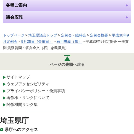
各種ご案内
議会広報
トップページ
>
埼玉県議会トップ
>
定例会・臨時会
>
定例会概要
>
平成30年9
月定例会
>
9月28日（金曜日）
>
石川忠義（県）
> 平成30年9月定例会 一般質
問 質疑質問・答弁全文（石川忠義議員）
ページの先頭へ戻る
サイトマップ
ウェブアクセシビリティ
プライバシーポリシー・免責事項
著作権・リンクについて
関係機関リンク集
埼玉県庁
県庁へのアクセス