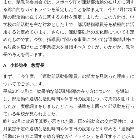
また、県教育委員会では、スポーツ庁が運動部活動の在り方に関す
る総合的なガイドラインを策定したことを踏まえて、今年7月に埼玉
県の部活動の在り方に関する方針を策定しました。この方針は、中
学校の部活動を主な対象とした上で、部活動指導員等を積極的に活
用すると定めています。さらに、運動部以外の文化部についても定
めたものです。今後、指導員に関わる事業については運動部以外に
も対象を広げた上で事業拡大を目指すべきですが、いかがか、教育
長の考えを伺います。
A 小松弥生 教育長
まず、「今年度、『運動部活動指導員』の拡大を見送った理由」に
ついてでございます。
平成28年3月に「効果的な部活動指導の在り方について」を通知
し、部活動の適切な活動時間や休養日の設定について周知を図りま
したが、実態調査をしましたところ、基準を上回って部活動を行っ
ている学校が見られました。
昨年12月に政府予算案が示された際、国の補助金の交付要件に、3
月策定予定の適切な活動時間や休養日の設定などを求める「運動部
活動の在り方に関する総合的なガイドライン」を遵守することが加