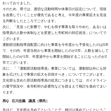
わっておりました。
そのため、県では、適切な活動時間や休養日の設定について、現状
を改善していくことが優先であると考え、今年度の事業拡大を見送
る判断をしたところでございます。
次に、「見送った影響で、やむを得ず事業を取りやめた、あるいは
指導員の人数や体制などを変更した市町村の対応状況」についてで
ございます。
運動部活動指導員配置に向けた事業を今年度から予算化したのは5市
で、その内、年度当初から事業を開始したのが2市、人数を減らして
開始したのが1市、年度途中から事業を開始することになったのが2
市でございます。
次に、「『運動部活動指導員』事業については、運動部以外にも対
象を広げた上で事業の拡大を目指すべき」についてでございます。
文化部も含めた部活動指導員の拡充につきましては、ガイドライン
の遵守状況や、各市町村の必要性などを踏まえて検討を進めてまい
ります。
再Q 石川忠義 議員（県民
）
先ほど、文化部を含めてということで、検討は進めていくというこ