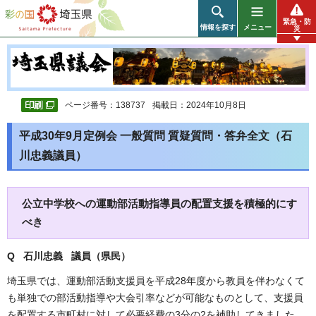
彩の国 埼玉県
緊急・防
情報を探す
メニュー
災
ページ番号：138737
掲載日：2024年10月8日
平成30年9月定例会 一般質問 質疑質問・答弁全文（石
川忠義議員）
公立中学校への運動部活動指導員の配置支援を積極的にす
べき
Q 石川忠義 議員（県民
）
埼玉県では、運動部活動支援員を平成28年度から教員を伴わなくて
も単独での部活動指導や大会引率などが可能なものとして、支援員
を配置する市町村に対して必要経費の3分の2を補助してきました。