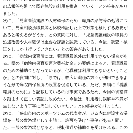
の広報等を通じて既存施設の利用を推進していく」との答弁があり
ました。
次に、「児童養護施設の人材確保のため、職員の給与等の処遇につ
いて、児童相談所職員等と比較検証した上で対策を検討する必要が
あると考えるがどうか」との質問に対し、「児童養護施設の職員の
処遇改善や人材確保は重要な課題と認識している。今後、調査・検
証をしっかり行っていきたい」との答弁がありました。
次に、「病院内保育所には、看護職員以外は利用できない場合があ
る。県の『病院内保育所運営費補助金』の要綱によると、看護職員
のための補助金となっているが、他職種は利用できないということ
か」との質問に対し、「県では、幅広い職種の方々が利用できるよ
うな形で病院内保育所の設置を促進している。ただ、要綱に『看護
職員のために』と記載しているのは事実であるため、今回の御指摘
を踏まえて正しい表記に改めたい。今後は、利用者に誤解や不満が
生じないよう丁寧に周知していきたい」との答弁がありました。
次に、「狭山市内のスポーツジムの代表者が、ジム内に併設する浴
場を一般公衆浴場として申請し、許可を受けた事例があると聞い
た。一般公衆浴場となると、税制優遇や補助金を受けられる。この