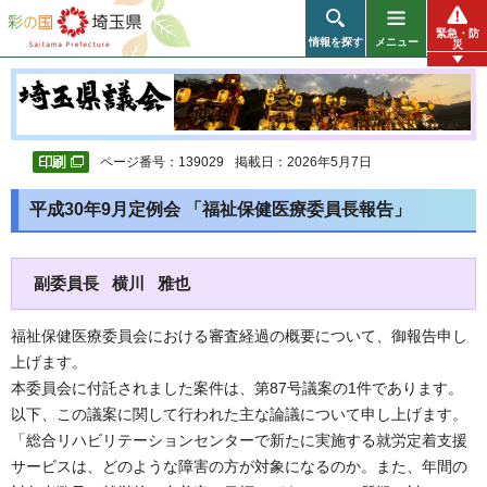
彩の国 埼玉県
緊急・防
情報を探す
メニュー
災
ページ番号：139029
掲載日：2026年5月7日
平成30年9月定例会 「福祉保健医療委員長報告」
副委員長 横川 雅也
福祉保健医療委員会における審査経過の概要について、御報告申し
上げます。
本委員会に付託されました案件は、第87号議案の1件であります。
以下、この議案に関して行われた主な論議について申し上げます。
「総合リハビリテーションセンターで新たに実施する就労定着支援
サービスは、どのような障害の方が対象になるのか。また、年間の