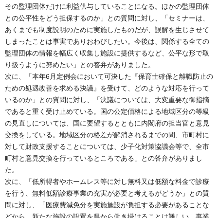
その監理団体だけに利益供与していることになる。ほかの監理団体
との公平性をどう担保するのか」との質問に対し、「セミナーは、
あくまでも制度説明のために実施したものだが、誤解を生じさせて
しまったことは事実でありおわびしたい。今後は、関係する全ての
監理団体の情報を幅広く収集し施設に提供するなど、公平な形で取
り扱うように努めたい」との答弁がありました。
次に、「本年6月定例会において可決した『保育士確保と離職防止の
ための処遇改善を求める決議』を受けて、どのような対応を行って
いるのか」との質問に対し、「決議については、大変重要な御指摘
であると重く受け止めている。国の公定価格による地域区分の等級
の見直しについては、国に要望するとともに内閣府の担当官と意見
交換をしている。地域区分の格差が解消されるまでの間、市町村に
対して財政支援することについては、少子化対策協議会等で、全市
町村と意見交換を行っているところである」との答弁がありまし
た。
次に、「低所得者やホームレス等に対し無料又は低額な料金で診療
を行う、無料低額診療事業の充実が必要と考えるがどうか」との質
問に対し、「医療費減免分を実施施設が負担する必要があることな
どから、新たな施設の設置を県から働き掛けることは難しい。事業