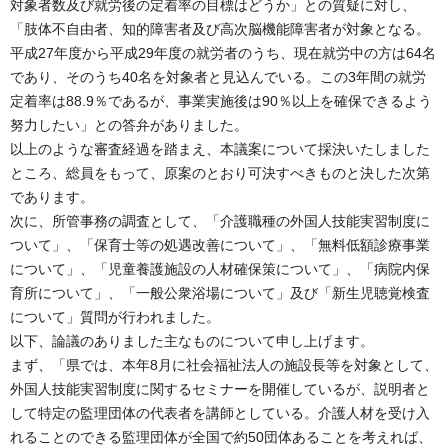
対象者数及び就労後の定着率の目標はどうか」との質疑に対し、
「肢体不自由者、知的障害者及び高次脳機能障害者が対象となる。
平成27年度から平成29年度の就労者のうち、現在就労中の方は64名
であり、そのうち40名を対象者と見込んでいる。この3年間の就労
定着率は88.9％であるが、事業実施後は90％以上を確保できるよう
努力したい」との答弁がありました。
以上のような審査経過を踏まえ、本議案について採決いたしました
ところ、総員をもって、原案のとおり可決すべきものと決した次第
であります。
次に、所管事務の調査として、「介護職種の外国人技能実習制度に
ついて」、「保育士等の処遇改善について」、「無料低額診療事業
について」、「児童養護施設の人材確保策について」、「病院内保
育所について」、「一般公衆浴場について」及び「新生児聴覚検査
について」質問が行われました。
以下、論議のありました主なものについて申し上げます。
まず、「県では、本年8月に社会福祉法人の施設長等を対象として、
外国人技能実習制度に関するセミナーを開催しているが、説明者と
して特定の監理団体の代表者を講師としている。介護人材を受け入
れることのできる監理団体が全国で約50団体あることを考えれば、