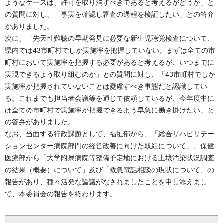
ようなケースは、許可を取り消すべきであると考えるがどうか」と
の質問に対し、「事実を確認し審査の過程を検証したい」との答弁
がありました。
次に、「先天性難聴の早期発見に必要な新生児聴覚検査について、
県内では43市町村でしか実施率を把握していない。まずは全ての市
町村において実施率を把握する必要があると考えるが、いつまでに
実現できるよう取り組むのか」との質問に対し、「43市町村でしか
実施率が把握されていないことは憂慮すべき事態だと認識してい
る。これまでも担当者会議等を通じて依頼しているが、今年度中に
は全ての市町村で実施率が把握できるよう早急に働き掛けたい」と
の答弁がありました。
なお、当面する行政課題として、福祉部から、「総合リハビリテー
ションセンター病院部門の経営改善に向けた取組について」、保健
医療部から「大学附属病院等整備予定地における土壌汚染状況調査
の結果（概要）について」及び「救急電話相談の現状について」の
報告があり、種々活発な論議がなされましたことを申し添えまし
て、本委員会の報告を終わります。