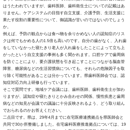
はうたわれていますが、歯科医師、歯科衛生士についての記載はあ
りません。ケアシステムの目指す自立支援、介護予防、生活支援に
果たす役割の重要性について、御認識が甘いのではないのでしょう
か。
例えば、予防の観点からは食べ物を余りかめない人の認知症のリス
クは何でもかめる人の1.5倍も高いのです。自分の歯がなく、入れ歯
をしていなかった寝たきり老人が入れ歯をしたことによって立ち上
がったという自立支援の事例も多く聞かれます。口腔ケアで歯周病
を防ぐことにより、要介護状態を引き起こすことにつながる脳血管
障害、糖尿病などの生活習慣病についても、それらの危険因子を取
り除く可能性があることは分かっています。県歯科医師会では、認
知症対応力向上研修も行っています。
そこで質問です。地域ケア会議には、歯科医師、歯科衛生士が加わ
りますが、認知症や寝たきりとかみ合わせの関係、慢性疾患と歯周
病などの知見が会議での議論に十分反映されるよう、どう取り組ん
でおられるのかお答えください。
二点目です。県は、29年4月までに在宅医療連携拠点を県医師会と
共同で30か所整備しました。在宅歯科医療推進拠点については、19