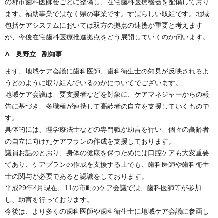
の郡市歯科医師会ごとに整備し、在宅歯科医療機器を配備しており
ます。補助事業ではなく県の事業です。すばらしい取組です。地域
包括ケアシステムにおいては双方の拠点の連携が重要と考えます
が、今後在宅歯科医療推進拠点をどう展開していくのか伺います。
A 奥野立 副知事
まず、地域ケア会議に歯科医師、歯科衛生士の知見が反映されるよ
うどのように取り組んでいるのかについてでございます。
地域ケア会議は、要支援者などを対象に、ケアマネジャーからの報
告に基づき、多職種が連携して高齢者の自立を支援していくもので
す。
具体的には、理学療法士などの専門職が助言を行い、個々の高齢者
の自立に向けたケアプランの作成を支援しております。
議員お話のとおり、身体の健康を保つためには口腔ケアも大変重要
であり、ケアプランの作成を支援する上でも、歯科医師や歯科衛生
士の関与が必要であると認識をしております。
平成29年4月現在、11の市町のケア会議では、歯科医師等が参加
し、助言を行っております。
今後は、より多くの歯科医師や歯科衛生士に地域ケア会議に参画し