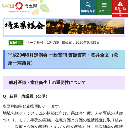
彩の国 埼玉県
緊急・防
情報を探す
メニュー
災
ページ番号：104789
掲載日：2026年6月29日
平成29年6月定例会 一般質問 質疑質問・答弁全文（萩
原一寿議員）
歯科医師・歯科衛生士の重要性について
Q 萩原一寿議員（公明
）
奥野副知事に御質問いたします。
地域包括ケアシステムの構築に向け、県は今年度、人材育成の基礎
づくり、モデル事業の実施、在宅介護と介護の連携推進に取り組み
ます。医療と介護の連携についての県の資料には、県医師会の連携