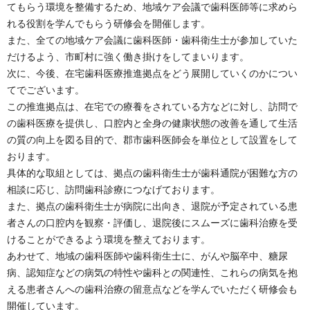
てもらう環境を整備するため、地域ケア会議で歯科医師等に求めら
れる役割を学んでもらう研修会を開催します。
また、全ての地域ケア会議に歯科医師・歯科衛生士が参加していた
だけるよう、市町村に強く働き掛けをしてまいります。
次に、今後、在宅歯科医療推進拠点をどう展開していくのかについ
てでございます。
この推進拠点は、在宅での療養をされている方などに対し、訪問で
の歯科医療を提供し、口腔内と全身の健康状態の改善を通して生活
の質の向上を図る目的で、郡市歯科医師会を単位として設置をして
おります。
具体的な取組としては、拠点の歯科衛生士が歯科通院が困難な方の
相談に応じ、訪問歯科診療につなげております。
また、拠点の歯科衛生士が病院に出向き、退院が予定されている患
者さんの口腔内を観察・評価し、退院後にスムーズに歯科治療を受
けることができるよう環境を整えております。
あわせて、地域の歯科医師や歯科衛生士に、がんや脳卒中、糖尿
病、認知症などの病気の特性や歯科との関連性、これらの病気を抱
える患者さんへの歯科治療の留意点などを学んでいただく研修会も
開催しています。