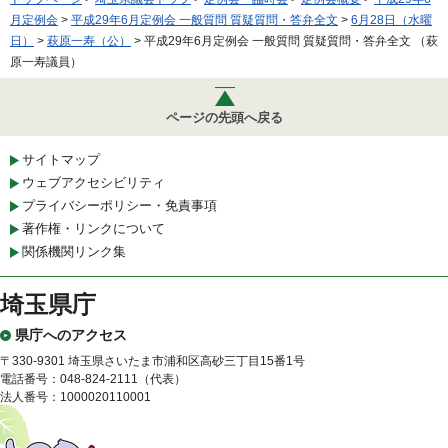
月定例会
>
平成29年6月定例会 一般質問 質疑質問・答弁全文
>
6月28日（水曜
日）
>
萩原一寿（公）
> 平成29年6月定例会 一般質問 質疑質問・答弁全文 （萩
原一寿議員）
ページの先頭へ戻る
サイトマップ
ウェブアクセシビリティ
プライバシーポリシー・免責事項
著作権・リンクについて
関係機関リンク集
埼玉県庁
県庁へのアクセス
〒330-9301 埼玉県さいたま市浦和区高砂三丁目15番1号
電話番号：048-824-2111（代表）
法人番号：1000020110001