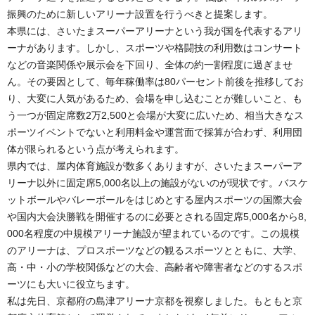
振興のために新しいアリーナ設置を行うべきと提案します。
本県には、さいたまスーパーアリーナという我が国を代表するアリ
ーナがあります。しかし、スポーツや格闘技の利用数はコンサート
などの音楽関係や展示会を下回り、全体の約一割程度に過ぎませ
ん。その要因として、毎年稼働率は80パーセント前後を推移してお
り、大変に人気があるため、会場を申し込むことが難しいこと、も
う一つが固定席数2万2,500と会場が大変に広いため、相当大きなス
ポーツイベントでないと利用料金や運営面で採算が合わず、利用団
体が限られるという点が考えられます。
県内では、屋内体育施設が数多くありますが、さいたまスーパーア
リーナ以外に固定席5,000名以上の施設がないのが現状です。バスケ
ットボールやバレーボールをはじめとする屋内スポーツの国際大会
や国内大会決勝戦を開催するのに必要とされる固定席5,000名から8,
000名程度の中規模アリーナ施設が望まれているのです。この規模
のアリーナは、プロスポーツなどの観るスポーツとともに、大学、
高・中・小の学校関係などの大会、高齢者や障害者などのするスポ
ーツにも大いに役立ちます。
私は先日、京都府の島津アリーナ京都を視察しました。もともと京