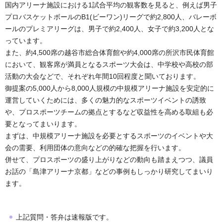
国内アリーナ施設における1試合平均の観客数を見ると、例えば男子
プロバスケットボールのB1(ビーワン)リーグで約2,800人、バレーボ
ールのプレミアリーグは、男子で約2,400人、女子で約3,200人とな
っています。
また、約4,500席の越谷市総合体育館や約4,000席の所沢市民体育館
において、観客席が満員となるスポーツ大会は、中学校や高校の部
活動の大会などで、それぞれ年間10回程度と聞いております。
御提案の5,000人から8,000人規模の中規模アリーナ施設を安定的に
運営していくためには、多くの魅力的なスポーツイベントの誘致
や、プロスポーツチームの拠点とするなど収益性を高める取組も必
要となってまいります。
まずは、中規模アリーナ施設を必要とするスポーツのイベントや大
会の需要、利用団体の意向などの的確な把握を行います。
併せて、プロスポーツの盛り上がりなどの動向も踏まえつつ、議員
お話の「島津アリーナ京都」などの事例もしっかり研究してまいり
ます。
上記質問・答弁は速報版です。