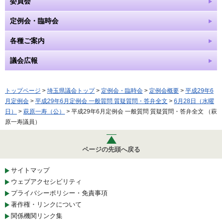
委員会
定例会・臨時会
各種ご案内
議会広報
トップページ
>
埼玉県議会トップ
>
定例会・臨時会
>
定例会概要
>
平成29年6
月定例会
>
平成29年6月定例会 一般質問 質疑質問・答弁全文
>
6月28日（水曜
日）
>
萩原一寿（公）
> 平成29年6月定例会 一般質問 質疑質問・答弁全文 （萩
原一寿議員）
ページの先頭へ戻る
サイトマップ
ウェブアクセシビリティ
プライバシーポリシー・免責事項
著作権・リンクについて
関係機関リンク集