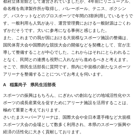
都府立体育館として運営されていましたが、4年前にリニューアル、
命名権を島津製作所が取得し、バレーボール、テニス、ボクシン
グ、バスケットなどのプロスポーツで年間の3割利用しているそうで
す。一般利用も人気があり、運営管理費における一般財源はごくわ
ずかだそうです。大いに参考になる事例と感じました。
また、これまでの我が国における大規模なスポーツ施設の整備は、
国民体育大会や国際的な競技大会の開催などを契機として、官が主
導して整備することが中心でした。これからはそれにとらわれるこ
となく、民間との連携も視野に入れながら進めるべきと考えます。
そこで、県民生活部長に質問です。県内に中規模の新たなスポーツ
アリーナを整備することについてお考えを伺います。
A 稲葉尚子 県民生活部長
スポーツの振興はもちろん、にぎわいの創出などの地域活性化やス
ポーツの成長産業化を促すためにアリーナ施設を活用することは、
極めて重要と考えております。
さいたまスーパーアリーナは、国際大会や全日本選手権など大規模
スポーツ大会の会場として数多く利用され、本県のスポーツ振興や
経済の活性化に大きく貢献しております。