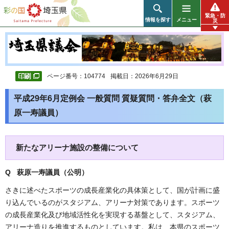
彩の国 埼玉県
緊急・防
情報を探す
メニュー
災
ページ番号：104774
掲載日：2026年6月29日
平成29年6月定例会 一般質問 質疑質問・答弁全文（萩
原一寿議員）
新たなアリーナ施設の整備について
Q 萩原一寿議員（公明
）
さきに述べたスポーツの成長産業化の具体策として、国が計画に盛
り込んでいるのがスタジアム、アリーナ対策であります。スポーツ
の成長産業化及び地域活性化を実現する基盤として、スタジアム、
アリーナ造りを推進するものとしています。私は、本県のスポーツ