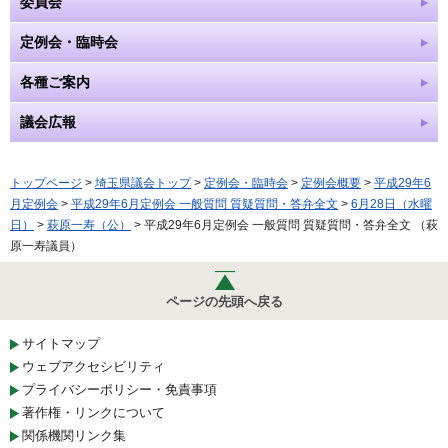
委員会
定例会・臨時会
各種ご案内
議会広報
トップページ
>
埼玉県議会トップ
>
定例会・臨時会
>
定例会概要
>
平成29年6
月定例会
>
平成29年6月定例会 一般質問 質疑質問・答弁全文
>
6月28日（水曜
日）
>
萩原一寿（公）
> 平成29年6月定例会 一般質問 質疑質問・答弁全文 （萩
原一寿議員）
ページの先頭へ戻る
サイトマップ
ウェブアクセシビリティ
プライバシーポリシー・免責事項
著作権・リンクについて
関係機関リンク集