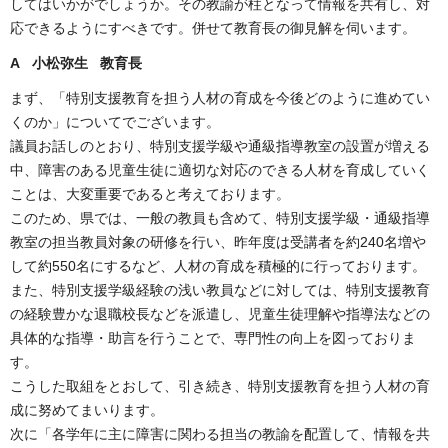
してはいかがでしょうか。その教諭が柱となって情報を共有し、対
応できるようにすべきです。併せて教育長の御見解を伺います。
A 小松弥生 教育長
まず、「特別支援教育を担う人材の育成を今後どのように進めてい
くのか」についてでございます。
議員お話しのとおり、特別支援学級や通級指導教室の設置が増える
中、障害のある児童生徒に適切な対応のできる人材を育成していく
ことは、大変重要であると考えております。
このため、県では、一般の教員も含めて、特別支援学級・通級指導
教室の担当教員対象の研修を行い、昨年度は受講者を約240名増や
して約550名にするなど、人材の育成を積極的に行っております。
また、特別支援学級経験の浅い教員などに対しては、特別支援教育
の経験豊かな退職校長などを派遣し、児童生徒理解や指導法などの
具体的な指導・助言を行うことで、専門性の向上を図っておりま
す。
こうした取組をとおして、引き続き、特別支援教育を担う人材の育
成に努めてまいります。
次に「各学年に主に障害に関わる担当の教諭を配置して、情報を共