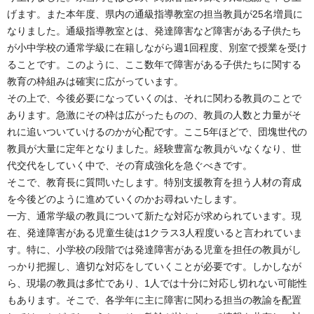
げます。また本年度、県内の通級指導教室の担当教員が25名増員に
なりました。通級指導教室とは、発達障害など障害がある子供たち
が小中学校の通常学級に在籍しながら週1回程度、別室で授業を受け
ることです。このように、ここ数年で障害がある子供たちに関する
教育の枠組みは確実に広がっています。
その上で、今後必要になっていくのは、それに関わる教員のことで
あります。急激にその枠は広がったものの、教員の人数と力量がそ
れに追いついていけるのかが心配です。ここ5年ほどで、団塊世代の
教員が大量に定年となりました。経験豊富な教員がいなくなり、世
代交代をしていく中で、その育成強化を急ぐべきです。
そこで、教育長に質問いたします。特別支援教育を担う人材の育成
を今後どのように進めていくのかお尋ねいたします。
一方、通常学級の教員について新たな対応が求められています。現
在、発達障害がある児童生徒は1クラス3人程度いると言われていま
す。特に、小学校の段階では発達障害がある児童を担任の教員がし
っかり把握し、適切な対応をしていくことが必要です。しかしなが
ら、現場の教員は多忙であり、1人では十分に対応し切れない可能性
もあります。そこで、各学年に主に障害に関わる担当の教諭を配置