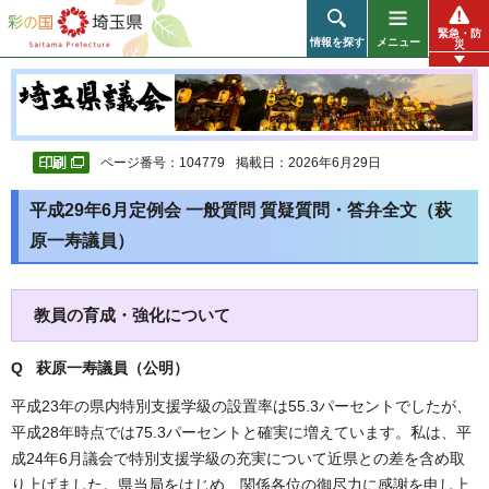
彩の国 埼玉県
緊急・防
情報を探す
メニュー
災
ページ番号：104779
掲載日：2026年6月29日
平成29年6月定例会 一般質問 質疑質問・答弁全文（萩
原一寿議員）
教員の育成・強化について
Q 萩原一寿議員（公明
）
平成23年の県内特別支援学級の設置率は55.3パーセントでしたが、
平成28年時点では75.3パーセントと確実に増えています。私は、平
成24年6月議会で特別支援学級の充実について近県との差を含め取
り上げました。県当局をはじめ、関係各位の御尽力に感謝を申し上