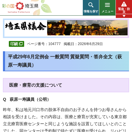
彩の国 埼玉県
緊急・防
情報を探す
メニュー
災
ページ番号：104777
掲載日：2026年6月29日
平成29年6月定例会 一般質問 質疑質問・答弁全文（萩
原一寿議員）
医療・療育の支援について
Q 萩原一寿議員（公明
）
昨年、私は地元川口市の肢体不自由のお子さんを持つお母さんから
相談を受けました。その内容は、医療と療育が充実している東京都
立北療育医療センターと同じような施設を設置してほしいとのこと
でした。同センターは予約制で待たずに医療が受けられ、リハビリ