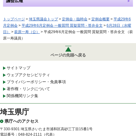
議会広報
トップページ
>
埼玉県議会トップ
>
定例会・臨時会
>
定例会概要
>
平成29年6
月定例会
>
平成29年6月定例会 一般質問 質疑質問・答弁全文
>
6月28日（水曜
日）
>
萩原一寿（公）
> 平成29年6月定例会 一般質問 質疑質問・答弁全文 （萩
原一寿議員）
ページの先頭へ戻る
サイトマップ
ウェブアクセシビリティ
プライバシーポリシー・免責事項
著作権・リンクについて
関係機関リンク集
埼玉県庁
県庁へのアクセス
〒330-9301 埼玉県さいたま市浦和区高砂三丁目15番1号
電話番号：048-824-2111（代表）