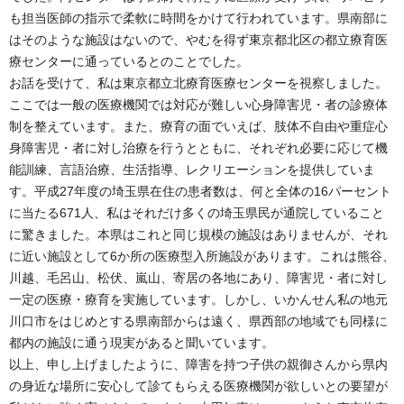
も担当医師の指示で柔軟に時間をかけて行われています。県南部に
はそのような施設はないので、やむを得ず東京都北区の都立療育医
療センターに通っているとのことでした。
お話を受けて、私は東京都立北療育医療センターを視察しました。
ここでは一般の医療機関では対応が難しい心身障害児・者の診療体
制を整えています。また、療育の面でいえば、肢体不自由や重症心
身障害児・者に対し治療を行うとともに、それぞれ必要に応じて機
能訓練、言語治療、生活指導、レクリエーションを提供していま
す。平成27年度の埼玉県在住の患者数は、何と全体の16パーセント
に当たる671人、私はそれだけ多くの埼玉県民が通院していること
に驚きました。本県はこれと同じ規模の施設はありませんが、それ
に近い施設として6か所の医療型入所施設があります。これは熊谷、
川越、毛呂山、松伏、嵐山、寄居の各地にあり、障害児・者に対し
一定の医療・療育を実施しています。しかし、いかんせん私の地元
川口市をはじめとする県南部からは遠く、県西部の地域でも同様に
都内の施設に通う現実があると聞いています。
以上、申し上げましたように、障害を持つ子供の親御さんから県内
の身近な場所に安心して診てもらえる医療機関が欲しいとの要望が