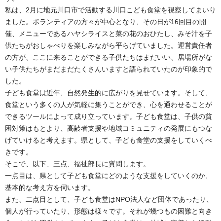
私は、2月に地元川口市で活動する川口こども食堂を視察してまいり
ました。ボランティアの方々が中心となり、その日が16回目の開
催、メニューであるハヤシライスと菜の花のおひたし、みそ汁を子
供たちがおしゃべりを楽しみながら平らげていました。運営責任者
の方が、ここに来ることができる子供たちはまだいい、居場所がな
い子供たちがまだまだたくさんいますと語られていたのが印象的で
した。
子ども食堂は近年、自然発生的に広がりを見せています。そして、
食堂という多くの人が気軽に集うことができ、心を通わせることが
できるツールによって成り立っています。子ども食堂は、子供の貧
困対策はもとより、高齢者支援や地域コミュニティの発展にもつな
げていけると考えます。県として、子ども食堂の支援をしていくべ
きです。
そこで、以下、三点、福祉部長に質問します。
一点目は、県として子ども食堂にどのような支援をしていくのか、
基本的な考え方を伺います。
また、二点目として、子ども食堂はNPO法人など団体であったり、
個人が行っていたり、形態は様々です。それが幾つもの困難と向き