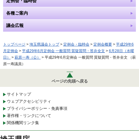
定例会・臨時会
各種ご案内
議会広報
トップページ
>
埼玉県議会トップ
>
定例会・臨時会
>
定例会概要
>
平成29年6
月定例会
>
平成29年6月定例会 一般質問 質疑質問・答弁全文
>
6月28日（水曜
日）
>
萩原一寿（公）
> 平成29年6月定例会 一般質問 質疑質問・答弁全文 （萩
原一寿議員）
ページの先頭へ戻る
サイトマップ
ウェブアクセシビリティ
プライバシーポリシー・免責事項
著作権・リンクについて
関係機関リンク集