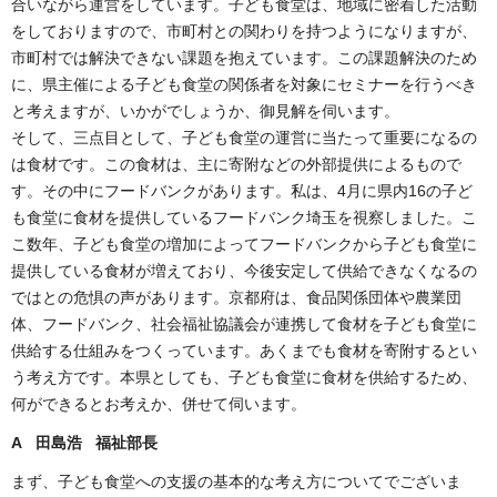
合いながら運営をしています。子ども食堂は、地域に密着した活動
をしておりますので、市町村との関わりを持つようになりますが、
市町村では解決できない課題を抱えています。この課題解決のため
に、県主催による子ども食堂の関係者を対象にセミナーを行うべき
と考えますが、いかがでしょうか、御見解を伺います。
そして、三点目として、子ども食堂の運営に当たって重要になるの
は食材です。この食材は、主に寄附などの外部提供によるもので
す。その中にフードバンクがあります。私は、4月に県内16の子ど
も食堂に食材を提供しているフードバンク埼玉を視察しました。こ
こ数年、子ども食堂の増加によってフードバンクから子ども食堂に
提供している食材が増えており、今後安定して供給できなくなるの
ではとの危惧の声があります。京都府は、食品関係団体や農業団
体、フードバンク、社会福祉協議会が連携して食材を子ども食堂に
供給する仕組みをつくっています。あくまでも食材を寄附するとい
う考え方です。本県としても、子ども食堂に食材を供給するため、
何ができるとお考えか、併せて伺います。
A 田島浩 福祉部長
まず、子ども食堂への支援の基本的な考え方についてでございま