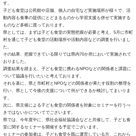
す。
子ども食堂は公民館や店舗、個人の自宅など実施場所が様々で、活
動内容も食事の提供にとどまるものから学習支援も併せて実施する
ものなど多岐に渡っております。
県としては、まずは子ども食堂の実態把握が必要と考え、5月に市町
村を通じて子ども食堂の活動場所や活動内容などの調査を行いまし
た。
その結果、把握できている限りでは県内70か所において実施されて
おりました。
調査結果を踏まえ、子ども食堂に携わるNPOなどの関係者と課題に
ついて協議を行いたいと考えております。
それを基に、県と市町村とNPOなどの関係者が果たす役割の整理を
行い、県として今後の支援について何ができるか検討してまいりま
す。
次に、県主催による子ども食堂の関係者を対象にセミナーを行うべ
きではないかについてでございます。
県では、今年度中に、県社会福祉協議会などと共催して、子ども食
堂に関するセミナーを開催する予定でございます。
セミナーの参加者は、子ども食堂を既に運営している方、これから