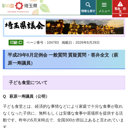
彩の国 埼玉県
緊急・防
情報を探す
メニュー
災
ページ番号：104783
掲載日：2026年6月29日
平成29年6月定例会 一般質問 質疑質問・答弁全文（萩
原一寿議員）
子ども食堂について
Q 萩原一寿議員（公明
）
子ども食堂とは、経済的な事情などにより家庭で十分な食事が取れ
なくなった子供に、無料もしくは安価な食事や居場所を提供する活
動です。昨年の5月末時点で、全国300か所以上あると言われていま
す。