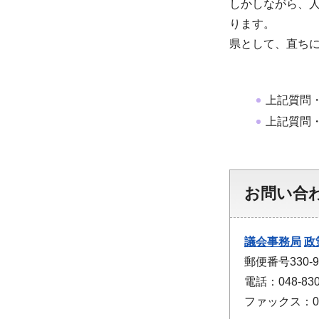
しかしながら、
ります。
県として、直ち
上記質問
上記質問
お問い合
議会事務局
政
郵便番号330
電話：048-830
ファックス：048