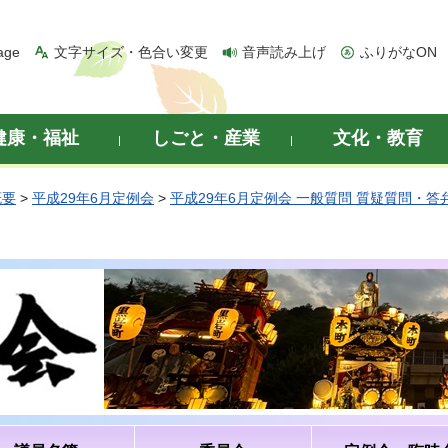
age
文字サイズ・色合い変更
音声読み上げ
ふりがなON
健康・福祉
しごと・産業
文化・教育
概要
>
平成29年6月定例会
>
平成29年6月定例会 一般質問 質疑質問・答