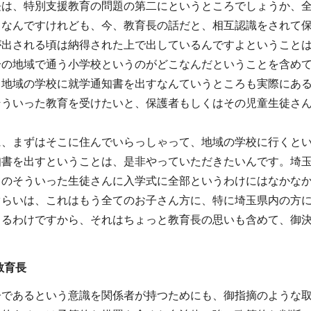
長は、特別支援教育の問題の第二にというところでしょうか、
となんですけれども、今、教育長の話だと、相互認識をされて
が出される頃は納得された上で出しているんですよということ
分の地域で通う小学校というのがどこなんだということを含め
て地域の学校に就学通知書を出すなんていうところも実際にあ
そういった教育を受けたいと、保護者もしくはその児童生徒さ
に、まずはそこに住んでいらっしゃって、地域の学校に行くと
知書を出すということは、是非やっていただきたいんです。埼
てのそういった生徒さんに入学式に全部というわけにはなかな
ぐらいは、これはもう全てのお子さん方に、特に埼玉県内の方
きるわけですから、それはちょっと教育長の思いも含めて、御
教育長
子であるという意識を関係者が持つためにも、御指摘のような