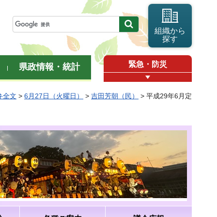
組織から
探す
緊急・防災
県政情報・統計
弁全文
>
6月27日（火曜日）
>
吉田芳朝（民）
> 平成29年6月定