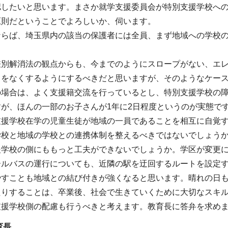
認したいと思います。まさか就学支援委員会が特別支援学校へ
原則だということでよろしいか、伺います。
ならば、埼玉県内の該当の保護者には全員、まず地域への学校
差別解消法の観点からも、今までのようにスロープがない、エ
とをなくするようにするべきだと思いますが、そのようなケー
の場合は、よく支援籍交流を行っているとし、特別支援学校の
すが、ほんの一部のお子さんが1年に2日程度というのが実態で
支援学校在学の児童生徒が地域の一員であることを相互に自覚
学校と地域の学校との連携体制を整えるべきではないでしょう
援学校の側にももっと工夫ができないでしょうか。学区が変更
ールバスの運行についても、近隣の駅を迂回するルートを設定
やすことも地域との結び付きが強くなると思います。晴れの日
たりすることは、卒業後、社会で生きていくために大切なスキ
支援学校側の配慮も行うべきと考えます。教育長に答弁を求め
育長