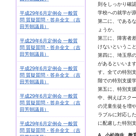
則をしっかり確
学校への就学が
平成29年6月定例会 一般質
問 質疑質問・答弁全文 （吉
第二に、である
田芳朝議員）
ょうか。
第三に、障害者
平成29年6月定例会 一般質
けないというこ
問 質疑質問・答弁全文 （吉
田芳朝議員）
第四に、埼玉県
があるといいま
平成29年6月定例会 一般質
す。全ての特別
問 質疑質問・答弁全文 （吉
階での特別支援
田芳朝議員）
第五に、特別支
平成29年6月定例会 一般質
中、例えばスク
問 質疑質問・答弁全文 （吉
の児童生徒を増
田芳朝議員）
ラブルに対応し
に配慮した特別
平成29年6月定例会 一般質
問 質疑質問・答弁全文 （吉
A 小松弥生 教