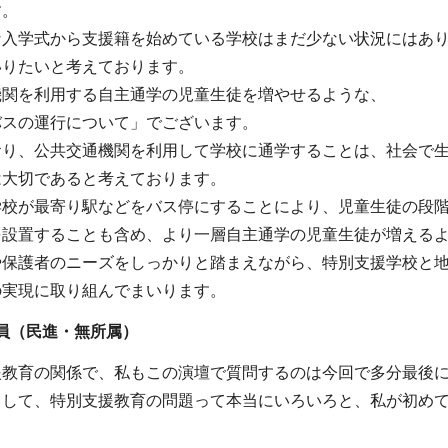
す。
な入学式から支援籍を始めている学校はまだ少ない状況にはあ
いりたいと考えております。
機関を利用する自主通学の児童生徒を増やせるような、
バスの運行について」でございます。
おり、公共交通機関を利用して学校に通学することは、社会で
は大切であると考えております。
学校が最寄り駅などをバス停にすることにより、児童生徒の段
を設置することも含め、より一層自主通学の児童生徒が増える
や保護者のニーズをしっかりと踏まえながら、特別支援学校と
の実現に取り組んでまいります。
員（民進・無所属
）
援教育の関係で、私もこの演壇で質問するのは今回で多分最後
まして、特別支援教育の問題って本当にいろいろと、私が初め
。