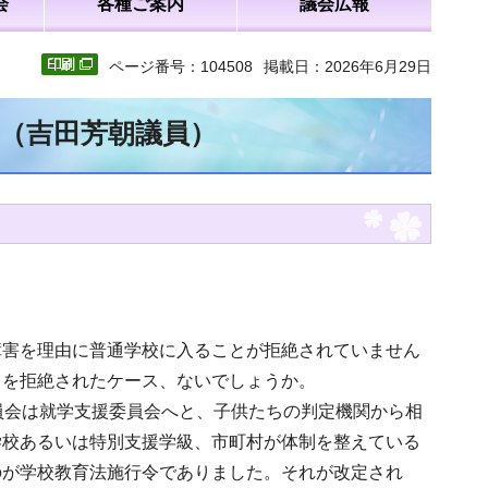
会
各種ご案内
議会広報
ページ番号：104508
掲載日：2026年6月29日
文（吉田芳朝議員）
障害を理由に普通学校に入ることが拒絶されていません
とを拒絶されたケース、ないでしょうか。
員会は就学支援委員会へと、子供たちの判定機関から相
学校あるいは特別支援学級、市町村が体制を整えている
のが学校教育法施行令でありました。それが改定され