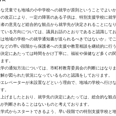
うな児童でも地域の小中学校への就学が原則ということでよい
令の改正により、一定の障害のある子供は、特別支援学校に就
護者の意見など総合的な観点から就学先が決定されることにな
している方向については、議員お話のとおりであると認識して
ずは地域の学校への就学通知書が送られるべきではないか」で
期などの早い段階から保護者への支援や教育相談を継続的に行
の決定にあたっては時間をかけ丁寧に、福祉や保健など多くの
ります。
就学の通知方法については、市町村教育委員会の判断にはなり
理解が図られた状況になっているものと認識をしております。
やエレベーターが未設置などという理由で、地域の学校へ行け
ます。
し上げましたとおり、就学先の決定にあたっては、総合的な観
先が判断されることはないものと考えております。
入学式からスタートできるよう、早い段階での特別支援学校と