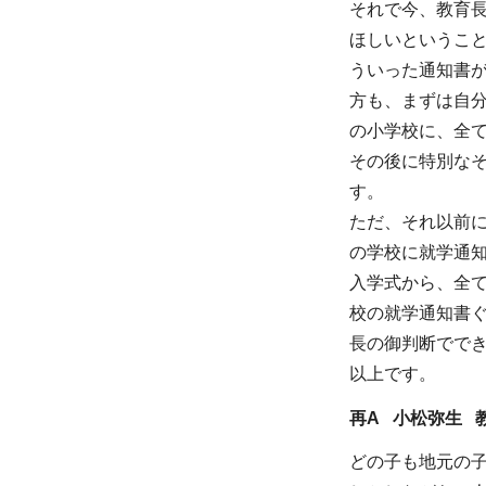
それで今、教育
ほしいというこ
ういった通知書
方も、まずは自
の小学校に、全
その後に特別な
す。
ただ、それ以前
の学校に就学通
入学式から、全
校の就学通知書
長の御判断でで
以上です。
再A 小松弥生 
どの子も地元の