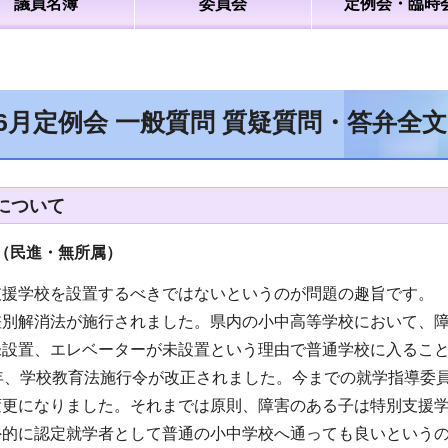
議員名簿
委員会
定例会・臨時
年6月定例会 一般質問 質疑質問・答弁全
について
（民進・無所属
）
支援学校を設置するべきではないというのが問題の趣旨です。
差別解消法が施行されました。県内の小中高等学校において、
未設置、エレベーターが未設置という理由で普通学校に入るこ
5年、学校教育法施行令が改正されました。今までの就学指導委
変更になりました。それまでは原則、障害のある子は特別支援
外的に認定就学者として普通の小中学校へ通っても良いという