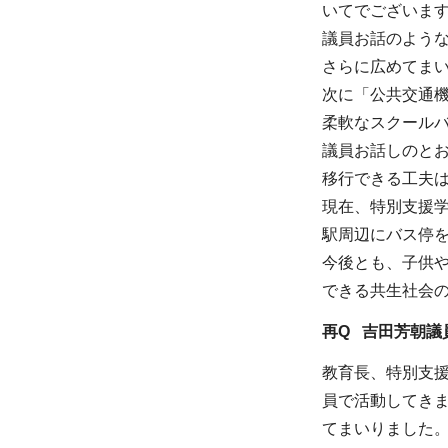
いてでございま
議員お話のよう
さらに広めてま
次に「公共交通
柔軟なスクール
議員お話しのと
移行できる工夫
現在、特別支援
駅周辺にバス停
今後とも、子供
できる共生社会
再Q 吉田芳朝議
教育長、特別支
員で活動してき
てまいりました