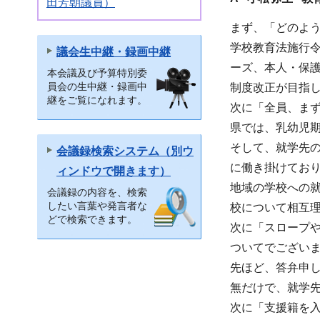
田芳朝議員）
まず、「どのよ
学校教育法施行
議会生中継・録画中継
ーズ、本人・保
本会議及び予算特別委
員会の生中継・録画中
制度改正が目指
継をご覧になれます。
次に「全員、ま
県では、乳幼児
そして、就学先
会議録検索システム（別ウ
に働き掛けてお
ィンドウで開きます）
地域の学校への
会議録の内容を、検索
したい言葉や発言者な
校について相互
どで検索できます。
次に「スロープ
ついてでござい
先ほど、答弁申
無だけで、就学
次に「支援籍を