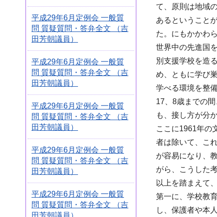
て、原則は地域
平成29年6月定例会 一般質
あるということ
問 質疑質問・答弁全文 （吉
た。にもかかわ
田芳朝議員）
世界中の先進国
別支援学校を造
平成29年6月定例会 一般質
問 質疑質問・答弁全文 （吉
め、ともに学び
田芳朝議員）
学べる環境を整
17、8歳までの
平成29年6月定例会 一般質
も、接し方が分
問 質疑質問・答弁全文 （吉
田芳朝議員）
ここに1961年
者は除いて、こ
平成29年6月定例会 一般質
が容易になり、
問 質疑質問・答弁全文 （吉
がら、こうした
田芳朝議員）
以上を踏まえて
平成29年6月定例会 一般質
第一に、学校教
問 質疑質問・答弁全文 （吉
し、保護者や本
田芳朝議員）