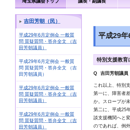
埼玉県議会トップ
議長・副議長
吉田芳朝（民）
平成29
平成29年6月定例会 一般質
問 質疑質問・答弁全文 （吉
田芳朝議員）
特別支援教育
平成29年6月定例会 一般質
問 質疑質問・答弁全文 （吉
Q 吉田芳朝議員
田芳朝議員）
これ以上、特別
平成29年6月定例会 一般質
第一に、障害者
問 質疑質問・答弁全文 （吉
田芳朝議員）
か。スロープが
第二に、平成2
平成29年6月定例会 一般質
談支援機関へと
問 質疑質問・答弁全文 （吉
のであれば、例
田芳朝議員）