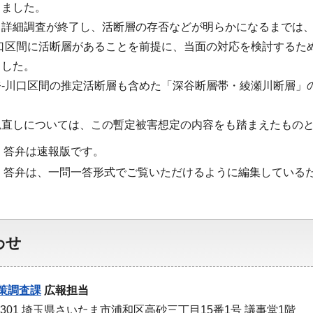
りました。
る詳細調査が終了し、活断層の存否などが明らかになるまでは
川口区間に活断層があることを前提に、当面の対応を検討するた
ました。
奈-川口区間の推定活断層も含めた「深谷断層帯・綾瀬川断層」
見直しについては、この暫定被害想定の内容をも踏まえたもの
・答弁は速報版です。
・答弁は、一問一答形式でご覧いただけるように編集している
わせ
策調査課
広報担当
-9301 埼玉県さいたま市浦和区高砂三丁目15番1号 議事堂1階