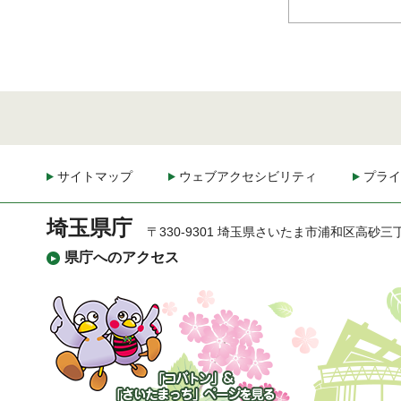
サイトマップ
ウェブアクセシビリティ
プライ
埼玉県庁
〒330-9301 埼玉県さいたま市浦和区高砂三
県庁へのアクセス
「コバトン」&「さいた