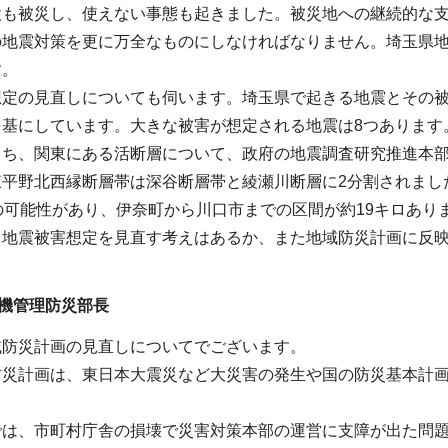
設も被災し、使えない事態も起きました。被災地への継続的な
の地震対策を更に万全なものにしなければなりません。埼玉県
す。
定の見直しについても伺います。埼玉県で起きる地震とその被
を基にしています。大きな被害が想定される地震は8つあります
うち、関東にある活断層について、政府の地震調査研究推進本部
東平野北西縁断層帯は深谷断層帯と綾瀬川断層に2分割されまし
の可能性があり、伊奈町から川口市までの区間が約19キロあ
、地震被害想定を見直す考えはあるか、また地域防災計画に反
機管理防災部長
域防災計画の見直しについてでございます。
防災計画は、東日本大震災など大災害の発生や国の防災基本計
では、市町村庁舎の損壊で災害対策本部の運営に支障が出た問