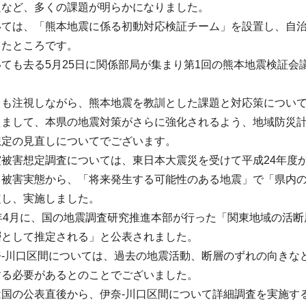
題など、多くの課題が明らかになりました。
いては、「熊本地震に係る初動対応検証チーム」を設置し、自
したところです。
ても去る5月25日に関係部局が集まり第1回の熊本地震検証
向も注視しながら、熊本地震を教訓とした課題と対応策につい
えまして、本県の地震対策がさらに強化されるよう、地域防災
想定の見直しについてでございます。
被害想定調査については、東日本大震災を受けて平成24年度か
と被害実態から、「将来発生する可能性のある地震」で「県内
定し、実施しました。
年4月に、国の地震調査研究推進本部が行った「関東地域の活断
層として推定される」と公表されました。
奈-川口区間については、過去の地震活動、断層のずれの向きな
する必要があるとのことでございました。
は国の公表直後から、伊奈-川口区間について詳細調査を実施す