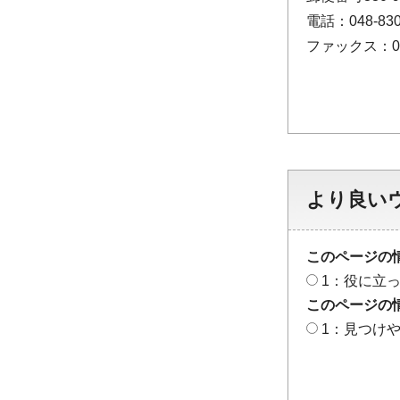
電話：048-830
ファックス：048
より良い
このページの
1：役に立
このページの
1：見つけ