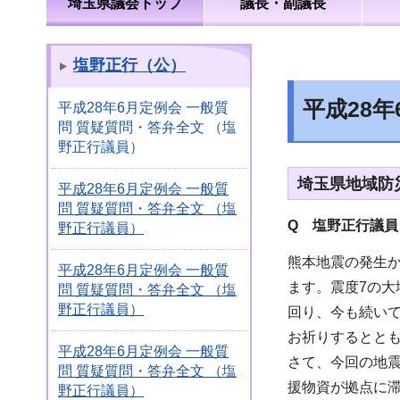
埼玉県議会トップ
議長・副議長
塩野正行（公）
平成28
平成28年6月定例会 一般質
問 質疑質問・答弁全文 （塩
野正行議員）
埼玉県地域防
平成28年6月定例会 一般質
問 質疑質問・答弁全文 （塩
Q 塩野正行議員
野正行議員）
熊本地震の発生
平成28年6月定例会 一般質
ます。震度7の大
問 質疑質問・答弁全文 （塩
野正行議員）
回り、今も続い
お祈りするとと
平成28年6月定例会 一般質
さて、今回の地
問 質疑質問・答弁全文 （塩
援物資が拠点に
野正行議員）