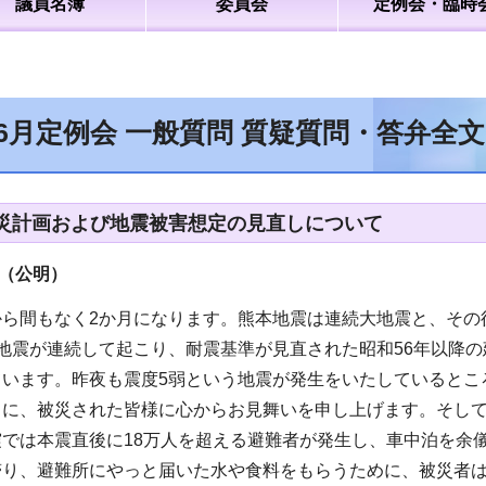
議員名簿
委員会
定例会・臨時
年6月定例会 一般質問 質疑質問・答弁全
災計画および地震被害想定の見直しについて
（公明
）
から間もなく2か月になります。熊本地震は連続大地震と、その
地震が連続して起こり、耐震基準が見直された昭和56年以降
ています。昨夜も震度5弱という地震が発生をいたしているとこ
もに、被災された皆様に心からお見舞いを申し上げます。そし
震では本震直後に18万人を超える避難者が発生し、車中泊を余
滞り、避難所にやっと届いた水や食料をもらうために、被災者は