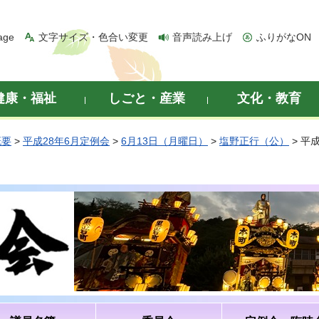
age
文字サイズ・色合い変更
音声読み上げ
ふりがなON
健康・福祉
しごと・産業
文化・教育
概要
>
平成28年6月定例会
>
6月13日（月曜日）
>
塩野正行（公）
> 平