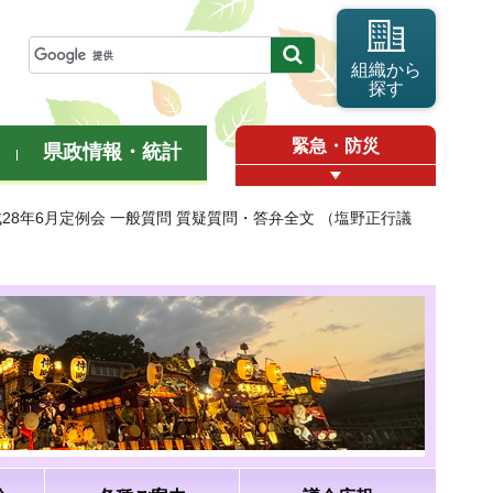
組織から
探す
緊急・防災
県政情報・統計
成28年6月定例会 一般質問 質疑質問・答弁全文 （塩野正行議