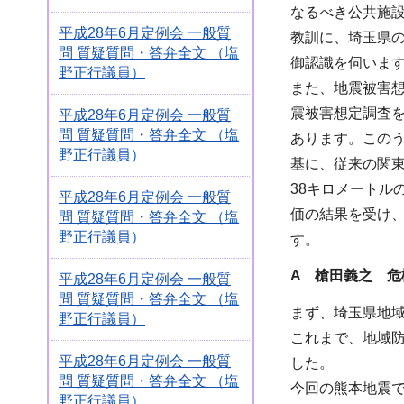
なるべき公共施
平成28年6月定例会 一般質
教訓に、埼玉県
問 質疑質問・答弁全文 （塩
御認識を伺いま
野正行議員）
また、地震被害想
震被害想定調査
平成28年6月定例会 一般質
問 質疑質問・答弁全文 （塩
あります。この
野正行議員）
基に、従来の関
38キロメートル
平成28年6月定例会 一般質
価の結果を受け
問 質疑質問・答弁全文 （塩
野正行議員）
す。
A 槍田義之 危
平成28年6月定例会 一般質
問 質疑質問・答弁全文 （塩
まず、埼玉県地
野正行議員）
これまで、地域
平成28年6月定例会 一般質
した。
問 質疑質問・答弁全文 （塩
今回の熊本地震
野正行議員）