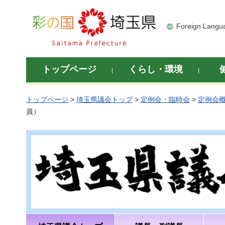
彩の国 埼玉県
Foreign Langu
トップページ
くらし・環境
トップページ
>
埼玉県議会トップ
>
定例会・臨時会
>
定例会
員）