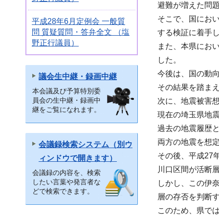
避難が増えた問
そこで、国にお
平成28年6月定例会 一般質
問 質疑質問・答弁全文 （塩
する検証に着手
野正行議員）
また、本県におい
した。
今後は、国の動
議会生中継・録画中継
その結果を踏ま
本会議及び予算特別委
員会の生中継・録画中
次に、地震被害
継をご覧になれます。
現在の埼玉県地震
過去の地震履歴
両方の地震を想
会議録検索システム（別ウ
その後、平成27
ィンドウで開きます）
川口区間が活断
会議録の内容を、検索
したい言葉や発言者な
しかし、この伊
どで検索できます。
層の存否を判断
このため、県で