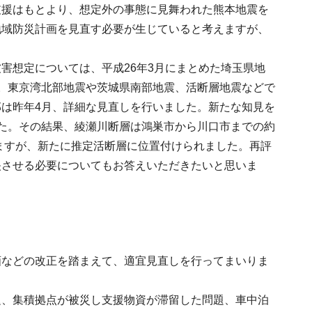
支援はもとより、想定外の事態に見舞われた熊本地震を
地域防災計画を見直す必要が生じていると考えますが、
害想定については、平成26年3月にまとめた埼玉県地
。東京湾北部地震や茨城県南部地震、活断層地震などで
は昨年4月、詳細な見直しを行いました。新たな知見を
た。その結果、綾瀬川断層は鴻巣市から川口市までの約
りますが、新たに推定活断層に位置付けられました。再評
映させる必要についてもお答えいただきたいと思いま
画などの改正を踏まえて、適宜見直しを行ってまいりま
題、集積拠点が被災し支援物資が滞留した問題、車中泊