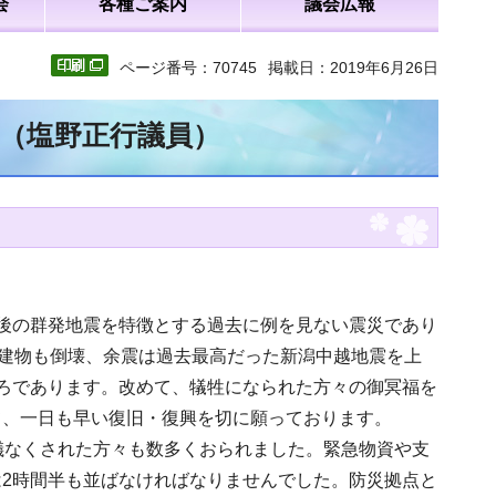
会
各種ご案内
議会広報
ページ番号：70745
掲載日：2019年6月26日
文（塩野正行議員）
後の群発地震を特徴とする過去に例を見ない震災であり
の建物も倒壊、余震は過去最高だった新潟中越地震を上
ろであります。改めて、犠牲になられた方々の御冥福を
て、一日も早い復旧・復興を切に願っております。
儀なくされた方々も数多くおられました。緊急物資や支
2時間半も並ばなければなりませんでした。防災拠点と