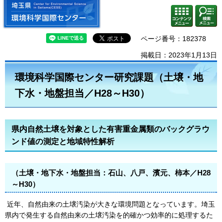
埼玉県 環境科学国際センター
検索・
コンテ
共通メ
ンツメ
ニュー
ニュー
ページ番号：182378
掲載日：2023年1月13日
環境科学国際センター研究課題（土壌・地
下水・地盤担当／H28～H30）
県内自然土壌を対象とした有害重金属類のバックグラウ
ンド値の測定と地域特性解析
（土壌・地下水・地盤担当：石山、八戸、濱元、柿本／H28
～H30）
近年、自然由来の土壌汚染が大きな環境問題となっています。埼玉
県内で発生する自然由来の土壌汚染を的確かつ効率的に処理するた