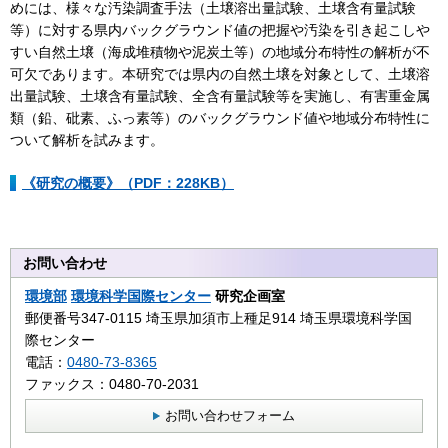
めには、様々な汚染調査手法（土壌溶出量試験、土壌含有量試験
等）に対する県内バックグラウンド値の把握や汚染を引き起こしや
すい自然土壌（海成堆積物や泥炭土等）の地域分布特性の解析が不
可欠であります。本研究では県内の自然土壌を対象として、土壌溶
出量試験、土壌含有量試験、全含有量試験等を実施し、有害重金属
類（鉛、砒素、ふっ素等）のバックグラウンド値や地域分布特性に
ついて解析を試みます。
《研究の概要》（PDF：228KB）
お問い合わせ
環境部
環境科学国際センター
研究企画室
郵便番号347-0115 埼玉県加須市上種足914 埼玉県環境科学国
際センター
電話：
0480-73-8365
ファックス：0480-70-2031
お問い合わせフォーム