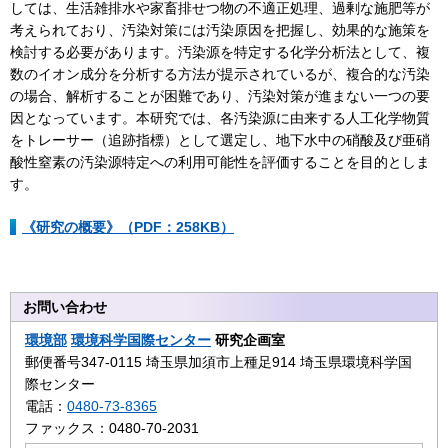
しては、生活雑排水や家畜排せつ物の不適正処理、過剰な施肥等が
考えられており、汚染対策には汚染原因を把握し、効果的な施策を
検討する必要があります。汚染源を特定する化学分析法として、複
数のイオン成分を分析する方法が提示されているが、複合的な汚染
の場合、解析することが困難であり、汚染対策が進まない一つの要
因となっています。本研究では、各汚染源に由来する人工化学物質
をトレーサー（追跡指標）として選定し、地下水中の硝酸及び亜硝
酸性窒素の汚染源特定への利用可能性を評価することを目的としま
す。
《研究の概要》（PDF：258KB）
お問い合わせ
環境部
環境科学国際センター
研究企画室
郵便番号347-0115 埼玉県加須市上種足914 埼玉県環境科学国
際センター
電話：
0480-73-8365
ファックス：0480-70-2031