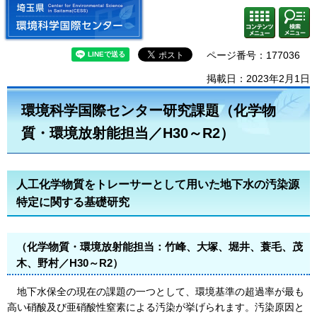
埼玉県 環境科学国際センター
検索・
コンテ
共通メ
ンツメ
ニュー
ニュー
ページ番号：177036
掲載日：2023年2月1日
環境科学国際センター研究課題（化学物
質・環境放射能担当／H30～R2）
人工化学物質をトレーサーとして用いた地下水の汚染源
特定に関する基礎研究
（化学物質・環境放射能担当：竹峰、大塚、堀井、蓑毛、茂
木、野村／H30～R2）
地下水保全の現在の課題の一つとして、環境基準の超過率が最も
高い硝酸及び亜硝酸性窒素による汚染が挙げられます。汚染原因と