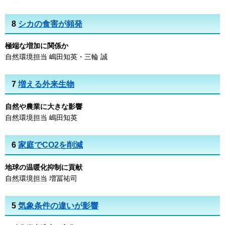
8
シカの食害が頻発
極端な増加に関係か
自然環境担当 嶋田知英・三輪 誠
7
増える外来生物
自然や農業に大きな影響
自然環境担当 嶋田知英
6
家庭でCO2を削減
地球の温暖化抑制に貢献
自然環境担当 増冨祐司
5
気象条件の違いが影響