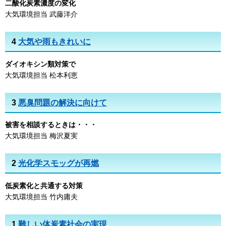
二酸化炭素濃度の変化
大気環境担当 武藤洋介
4
大気や雨もきれいに
ダイオキシン類対策で
大気環境担当 松本利恵
3
悪臭問題の解決に向けて
被害を相談するときは・・・
大気環境担当 梅沢夏実
2
光化学スモッグが再燃
低炭素化と共通する対策
大気環境担当 竹内庸夫
1
難しい体炭素社会の実現