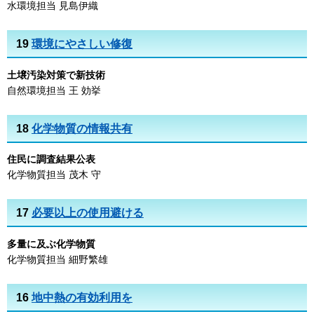
水環境担当 見島伊織
19
環境にやさしい修復
土壌汚染対策で新技術
自然環境担当 王 効挙
18
化学物質の情報共有
住民に調査結果公表
化学物質担当 茂木 守
17
必要以上の使用避ける
多量に及ぶ化学物質
化学物質担当 細野繁雄
16
地中熱の有効利用を