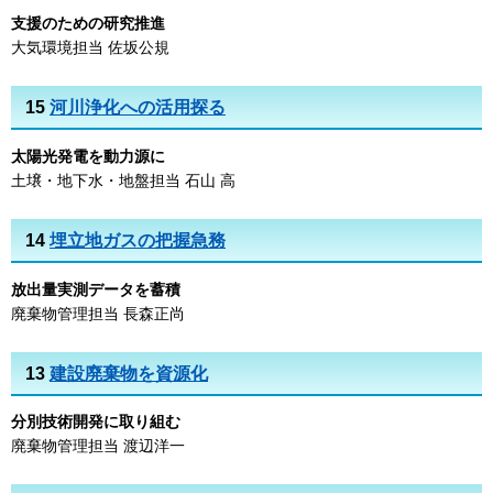
支援のための研究推進
大気環境担当 佐坂公規
15
河川浄化への活用探る
太陽光発電を動力源に
土壌・地下水・地盤担当 石山 高
14
埋立地ガスの把握急務
放出量実測データを蓄積
廃棄物管理担当 長森正尚
13
建設廃棄物を資源化
分別技術開発に取り組む
廃棄物管理担当 渡辺洋一