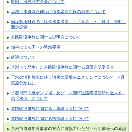
復旧工法検討委員会について
流域下水道管路施設に係る緊急点検の結果について
陥没箇所付近の「硫化水素濃度」・「臭気」・「騒音、振動」
測定記録
道路陥没事故に関する説明会について
知事による国への緊急要望
経過について
八潮市で発生した道路陥没事故に関する原因究明委員会
下水の河川放流に伴う河川の環境モニタリングについて（4月
実施分から）
「春日部中継ポンプ場」及び「八潮市道路陥没箇所付近人孔」
の「水位」について
道路陥没事故に関する工事説明会について
道路陥没事故に関する補償説明会について
八潮市道路陥没事故の対応に御協力いただいた団体等への感謝