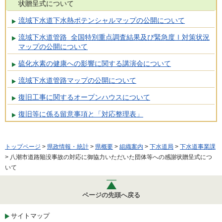
状贈呈式について
流域下水道下水熱ポテンシャルマップの公開について
流域下水道管路 全国特別重点調査結果及び緊急度Ⅰ対策状況
マップの公開について
硫化水素の健康への影響に関する講演会について
流域下水道管路マップの公開について
復旧工事に関するオープンハウスについて
復旧等に係る留意事項と「対応整理表」
トップページ
>
県政情報・統計
>
県概要
>
組織案内
>
下水道局
>
下水道事業課
> 八潮市道路陥没事故の対応に御協力いただいた団体等への感謝状贈呈式につ
いて
ページの先頭へ戻る
サイトマップ