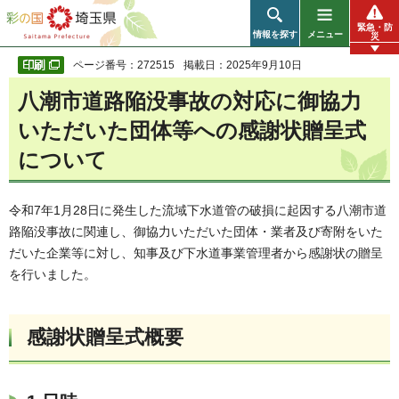
彩の国 埼玉県
緊急・防
情報を探す
メニュー
災
ページ番号：272515
掲載日：2025年9月10日
八潮市道路陥没事故の対応に御協力
いただいた団体等への感謝状贈呈式
について
令和7年1月28日に発生した流域下水道管の破損に起因する八潮市道
路陥没事故に関連し、御協力いただいた団体・業者及び寄附をいた
だいた企業等に対し、知事及び下水道事業管理者から感謝状の贈呈
を行いました。
感謝状贈呈式概要