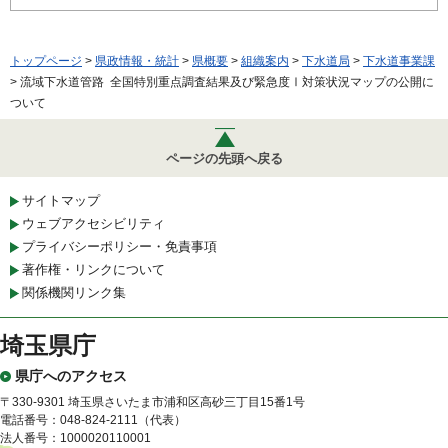
トップページ
>
県政情報・統計
>
県概要
>
組織案内
>
下水道局
>
下水道事業課
> 流域下水道管路 全国特別重点調査結果及び緊急度Ⅰ対策状況マップの公開に
ついて
ページの先頭へ戻る
サイトマップ
ウェブアクセシビリティ
プライバシーポリシー・免責事項
著作権・リンクについて
関係機関リンク集
埼玉県庁
県庁へのアクセス
〒330-9301 埼玉県さいたま市浦和区高砂三丁目15番1号
電話番号：048-824-2111（代表）
法人番号：1000020110001