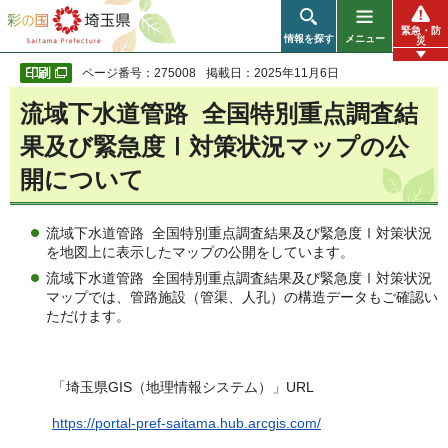
彩の国 埼玉県
緊急・防
情報を探す
メニュー
災
ページ番号：275008
掲載日：2025年11月6日
流域下水道管路 全国特別重点調査結
果及び緊急度Ⅰ対策状況マップの公
開について
流域下水道管路 全国特別重点調査結果及び緊急度Ⅰ対策状況
を地図上に表示したマップの公開をしています。
流域下水道管路 全国特別重点調査結果及び緊急度Ⅰ対策状況
マップでは、管路施設（管渠、人孔）の構造データもご確認い
ただけます。
「埼玉県GIS（地理情報システム）」URL
https://portal-pref-saitama.hub.arcgis.com/