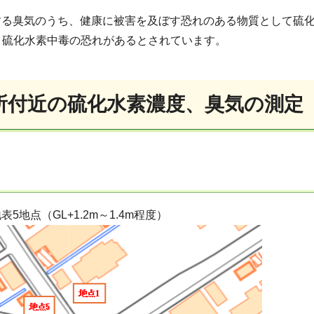
する臭気のうち、健康に被害を及ぼす恐れのある物質として硫
ると硫化水素中毒の恐れがあるとされています。
所付近の硫化水素濃度、臭気の測定
5地点（GL+1.2m～1.4m程度）