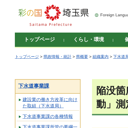
彩の国 埼玉県
Foreign Langu
トップページ
くらし・環境
トップページ
>
県政情報・統計
>
県概要
>
組織案内
>
下水道
下水道事業課
陥没箇
建設業の働き方改革に向け
動」測
た取組（下水道局）
下水道事業課の各種情報
下水道事業課所管の要綱一