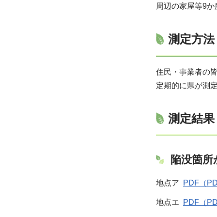
周辺の家屋等9か所
測定方法
住民・事業者の
定期的に県が測
測定結果
陥没箇所
地点ア
PDF（PD
地点エ
PDF（P