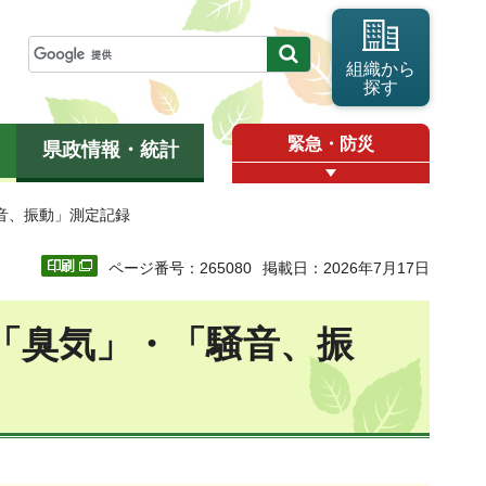
組織から
探す
緊急・防災
県政情報・統計
音、振動」測定記録
ページ番号：265080
掲載日：2026年7月17日
「臭気」・「騒音、振