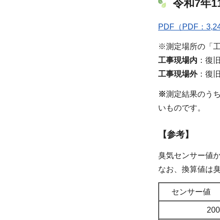
令和7年1
PDF（PDF：3,2
※測定場所の「
工事現場内
：復
工事現場外
：復
※
測定結果のう
いものです。
【参考】
臭気センサー値
なお、換算値は
センサー値
200