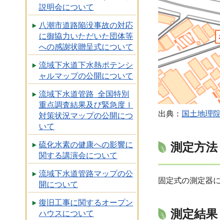
説明会について
八潮市道路陥没事故の対応
に御協力いただいた団体等
への感謝状贈呈式について
流域下水道下水熱ポテンシ
ャルマップの公開について
流域下水道管路 全国特別
重点調査結果及び緊急度Ⅰ
出典：
国土地理
対策状況マップの公開につ
いて
測定方法
硫化水素の健康への影響に
関する講演会について
流域下水道管路マップの公
固定式の測定器に
開について
復旧工事に関するオープン
測定結果
ハウスについて