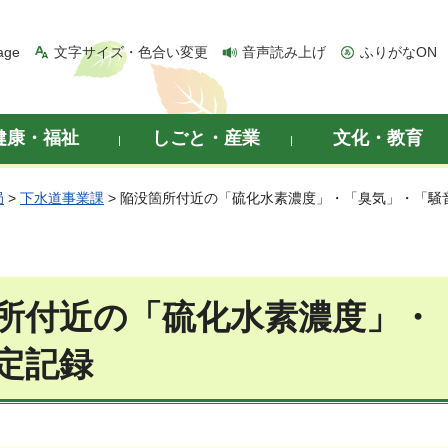
age
文字サイズ・色合い変更
音声読み上げ
ふりがなON
健康・福祉
しごと・産業
文化・教育
局
>
下水道事業課
> 陥没箇所付近の「硫化水素濃度」・「臭気」・「騒
所付近の「硫化水素濃度」・
定記録