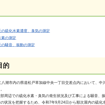
近の
硫化水素濃度、臭気の測定
水素の測定
近の
騒音、振動の測定
目的
日に八潮市内の県道松戸草加線中央一丁目交差点内において、
た。
没部周辺での硫化水素・臭気の発生状況及び工事による騒音、
の状況を把握するため、令和7年9月24日から順次屋内の硫化