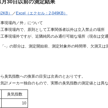
1月30日以前の測定結果
42KB）
／
Excel（エクセル：2,049KB）
工事現場内／外」について
旧工事現場内で、原則として工事関係者以外は立入禁止の場所
旧工事現場外ですが、近隣純民のみ通行可能な場所（現在は交
ち「-」の部分は、測定開始前、測定対象外の時間帯、欠測又は
から臭気指数への換算の目安は次表のとおりです。
臭気計メーカー独自のもので、実際の臭気指数の測定値とは異
臭気指数
10