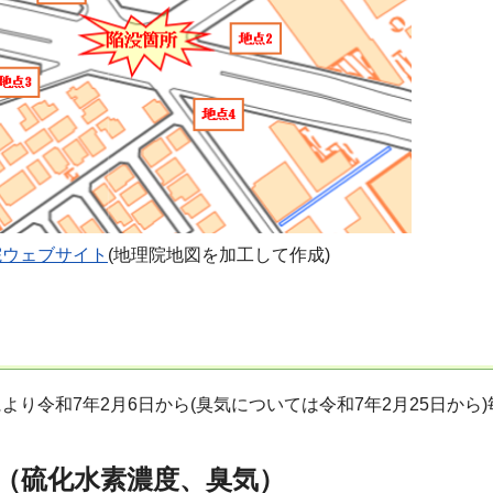
院ウェブサイト
(地理院地図を加工して作成)
より令和7年2月6日から(臭気については令和7年2月25日から
（硫化水素濃度、臭気）