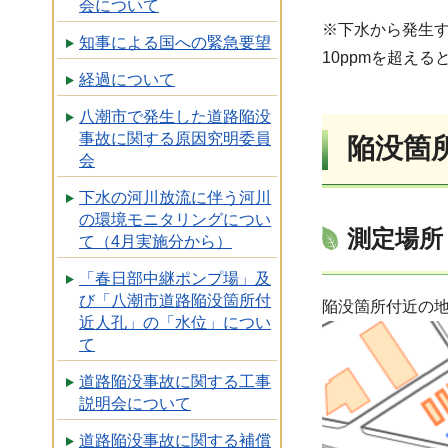
会について
※下水から発生
知事による国への緊急要望
10ppmを超え
経過について
八潮市で発生した道路陥没
事故に関する原因究明委員
陥没箇
会
下水の河川放流に伴う河川
の環境モニタリングについ
測定場所
て（4月実施分から）
「春日部中継ポンプ場」及
び「八潮市道路陥没箇所付
陥没箇所付近の地表
近人孔」の「水位」につい
て
道路陥没事故に関する工事
説明会について
道路陥没事故に関する補償