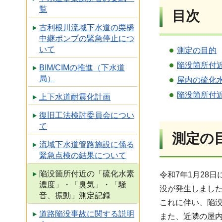
覧
目次
古利根川流域下水道の栗橋
中継ポンプの緊急停止につ
いて
測定の目的
陥没箇所付
BIM/CIMの推進（下水道
局）
屋内の硫化
陥没箇所付
上下水道耐震化計画
復旧工法検討委員会につい
て
測定の
流域下水道管路施設に係る
緊急点検の結果について
陥没箇所付近の「硫化水素
令和7年1月28
濃度」・「臭気」・「騒
没が発生しまし
音、振動」測定記録
これに伴い、陥
道路陥没事故に関する説明
また、近隣の屋内