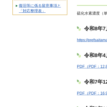
復旧等に係る留意事項と
「対応整理表」
硫化水素濃度（単
令和8年
https://prefsaita
令和8年
PDF（PDF：12,
令和7年1
PDF（PDF：16,