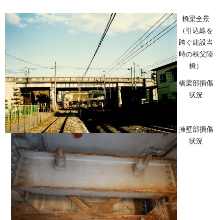
橋梁全景
（引込線を
跨ぐ建設当
時の秩父陸
橋）
橋梁部損傷
状況
擁壁部損傷
状況