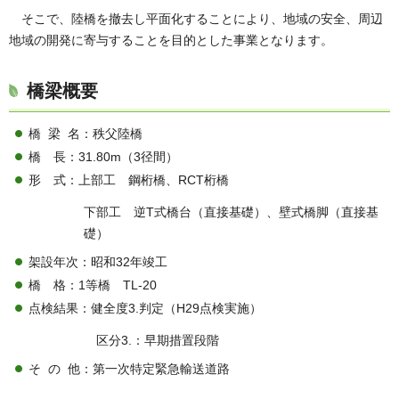
そこで、陸橋を撤去し平面化することにより、地域の安全、周辺
地域の開発に寄与することを目的とした事業となります。
橋梁概要
橋 梁 名：秩父陸橋
橋 長：31.80m（3径間）
形 式：上部工 鋼桁橋、RCT桁橋
下部工 逆T式橋台（直接基礎）、壁式橋脚（直接基
礎）
架設年次：昭和32年竣工
橋 格：1等橋 TL-20
点検結果：健全度3.判定（H29点検実施）
区分3.：早期措置段階
そ の 他：第一次特定緊急輸送道路