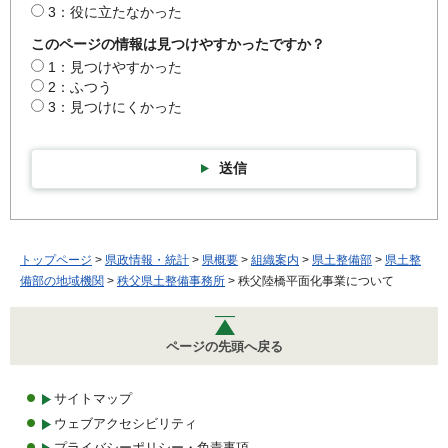
3：役に立たなかった
このページの情報は見つけやすかったですか？
1：見つけやすかった
2：ふつう
3：見つけにくかった
送信
トップページ
>
県政情報・統計
>
県概要
>
組織案内
>
県土整備部
>
県土整
備部の地域機関
>
秩父県土整備事務所
> 秩父陸橋平面化事業について
ページの先頭へ戻る
サイトマップ
ウェブアクセシビリティ
プライバシーポリシー・免責事項