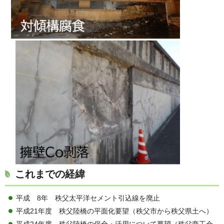
これまでの経緯
平成 8年 秩父太平洋セメント引込線を廃止
平成21年度 秩父陸橋の平面化要望（秩父市から秩父県土へ）
平成24年度 秩父陸橋の保全・活用について要望（秩父商工会