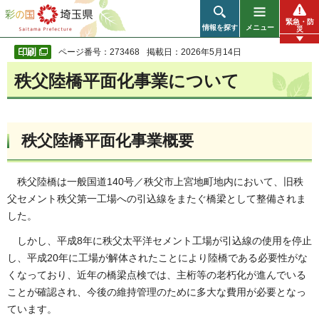
彩の国 埼玉県
緊急・防
情報を探す
メニュー
災
ページ番号：273468
掲載日：2026年5月14日
秩父陸橋平面化事業について
秩父陸橋平面化事業概要
秩父陸橋は一般国道140号／秩父市上宮地町地内において、旧秩
父セメント秩父第一工場への引込線をまたぐ橋梁として整備されま
した。
しかし、平成8年に秩父太平洋セメント工場が引込線の使用を停止
し、平成20年に工場が解体されたことにより陸橋である必要性がな
くなっており、近年の橋梁点検では、主桁等の老朽化が進んでいる
ことが確認され、今後の維持管理のために多大な費用が必要となっ
ています。