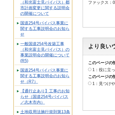
（和光富士見バイパス）都
ファックス：048
市計画変更に関する説明会
の開催について
国道254号バイパス事業に
関する工事説明会のお知ら
せ
一般国道254号改築工事
より良い
（和光富士見バイパス）の
事業説明会の開催について
(R5)
このページの
1：役に立
国道254号バイパス事業に
関する工事説明会のお知ら
このページの
せ（R7）
1：見つけ
【通行止あり】工事のお知
らせ（国道254号バイパス
／志木市内）
土地収用法施行規則第13条