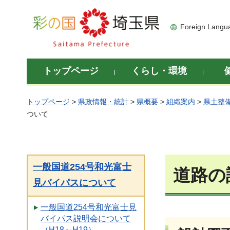
彩の国 埼玉県
Foreign Langu
トップページ
くらし・環境
トップページ
>
県政情報・統計
>
県概要
>
組織案内
>
県土整
ついて
一般国道254号和光富士
道路の
見バイパスについて
一般国道254号和光富士見
バイパス説明会について
（H18～H19）