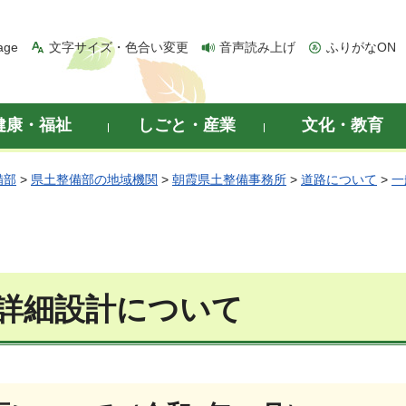
age
文字サイズ・色合い変更
音声読み上げ
ふりがなON
健康・福祉
しごと・産業
文化・教育
備部
>
県土整備部の地域機関
>
朝霞県土整備事務所
>
道路について
>
一
詳細設計について