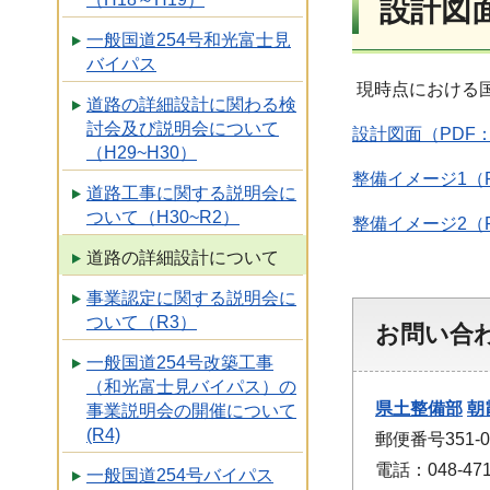
設計図
一般国道254号和光富士見
バイパス
現時点における国
道路の詳細設計に関わる検
討会及び説明会について
設計図面（PDF：
（H29~H30）
整備イメージ1（P
道路工事に関する説明会に
ついて（H30~R2）
整備イメージ2（P
道路の詳細設計について
事業認定に関する説明会に
ついて（R3）
お問い合
一般国道254号改築工事
（和光富士見バイパス）の
県土整備部
朝
事業説明会の開催について
(R4)
郵便番号351-
電話：048-471
一般国道254号バイパス