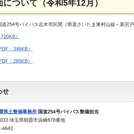
面について（令和5年12月）
道254号バイパス志木市区間（県道さいたま東村山線～新宮
720KB）
DF：346KB）
DF：295KB）
わせ
霞県土整備事務所
国道254号バイパス整備担当
0033 埼玉県朝霞市浜崎678番地
-4643