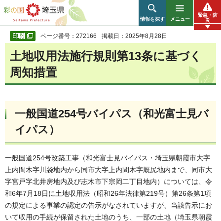
彩の国 埼玉県
緊急・防
情報を探す
メニュー
災
ページ番号：272166
掲載日：2025年8月28日
土地収用法施行規則第13条に基づく
周知措置
一般国道254号バイパス（和光富士見バ
イパス）
一般国道254号改築工事（和光富士見バイパス・埼玉県朝霞市大字
上内間木字川袋地内から同市大字上内間木字厩尻地内まで、同市大
字宮戸字北井房地内及び志木市下宗岡二丁目地内）については、令
和6年7月18日に土地収用法（昭和26年法律第219号）第26条第1項
の規定による事業の認定の告示がなされていますが、当該告示にお
いて収用の手続が保留された土地のうち、一部の土地（埼玉県朝霞