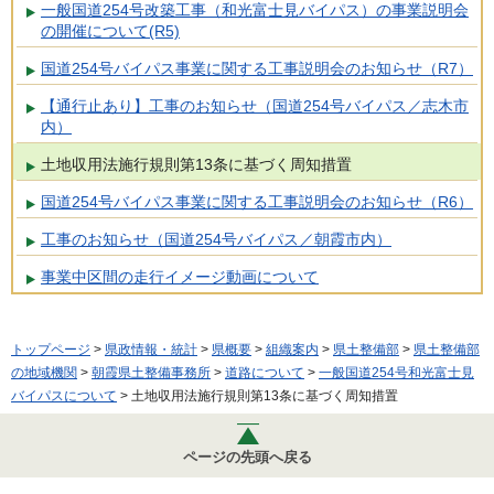
一般国道254号改築工事（和光富士見バイパス）の事業説明会
の開催について(R5)
国道254号バイパス事業に関する工事説明会のお知らせ（R7）
【通行止あり】工事のお知らせ（国道254号バイパス／志木市
内）
土地収用法施行規則第13条に基づく周知措置
国道254号バイパス事業に関する工事説明会のお知らせ（R6）
工事のお知らせ（国道254号バイパス／朝霞市内）
事業中区間の走行イメージ動画について
トップページ
>
県政情報・統計
>
県概要
>
組織案内
>
県土整備部
>
県土整備部
の地域機関
>
朝霞県土整備事務所
>
道路について
>
一般国道254号和光富士見
バイパスについて
> 土地収用法施行規則第13条に基づく周知措置
ページの先頭へ戻る