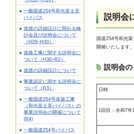
一般国道254号和光富士見
説明会
バイパス
道路の詳細設計に関わる検
討会及び説明会について
国道254号和光
（H29~H30）
開催いたします
道路工事に関する説明会に
ついて（H30~R2）
説明会の
道路の詳細設計について
事業認定に関する説明会に
ついて（R3）
日時
一般国道254号改築工事
（和光富士見バイパス）の
1回目：令和7年
事業説明会の開催について
(R4)
一般国道254号バイパス