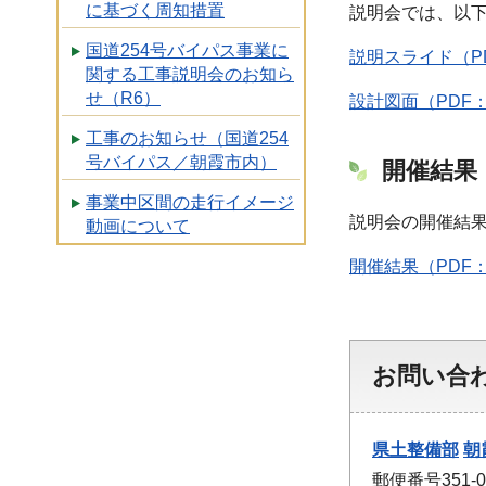
に基づく周知措置
説明会では、以
国道254号バイパス事業に
説明スライド（PDF
関する工事説明会のお知ら
せ（R6）
設計図面（PDF：1
工事のお知らせ（国道254
号バイパス／朝霞市内）
開催結果
事業中区間の走行イメージ
説明会の開催結
動画について
開催結果（PDF：
お問い合
県土整備部
朝
郵便番号351-