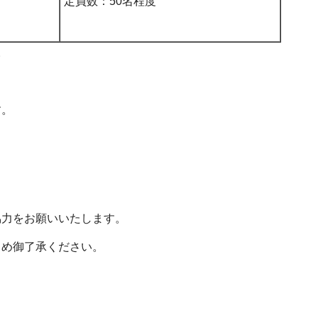
定員数：50名程度
。
す。
協力をお願いいたします。
じめ御了承ください。