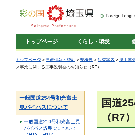
彩の国 埼玉県
Foreign Langu
トップページ
くらし・環境
トップページ
>
県政情報・統計
>
県概要
>
組織案内
>
県土整
ス事業に関する工事説明会のお知らせ（R7）
一般国道254号和光富士
国道2
見バイパスについて
（R7
一般国道254号和光富士見
バイパス説明会について
（H18～H19）