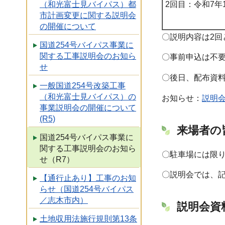
2回目：令和7年
（和光富士見バイパス）都
市計画変更に関する説明会
の開催について
〇説明内容は2
国道254号バイパス事業に
関する工事説明会のお知ら
〇事前申込は不
せ
〇後日、配布資
一般国道254号改築工事
（和光富士見バイパス）の
お知らせ：
説明会
事業説明会の開催について
(R5)
来場者の
国道254号バイパス事業に
関する工事説明会のお知ら
〇駐車場には限
せ（R7）
〇説明会では、
【通行止あり】工事のお知
らせ（国道254号バイパス
／志木市内）
説明会資
土地収用法施行規則第13条