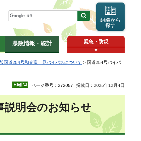
組織から
探す
緊急・防災
県政情報・統計
般国道254号和光富士見バイパスについて
> 国道254号バイパ
ページ番号：272057
掲載日：2025年12月4日
事説明会のお知らせ