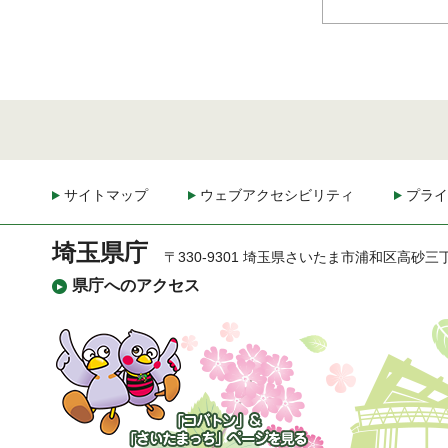
サイトマップ
ウェブアクセシビリティ
プライ
埼玉県庁
〒330-9301 埼玉県さいたま市浦和区高砂三
県庁へのアクセス
「コバトン」&「さいた