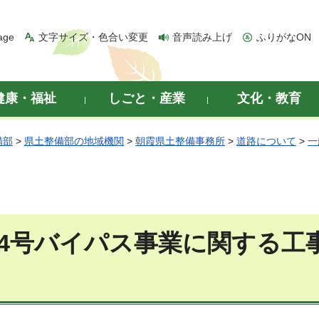
age
文字サイズ・色合い変更
音声読み上げ
ふりがなON
健康・福祉
しごと・産業
文化・教育
備部
>
県土整備部の地域機関
>
朝霞県土整備事務所
>
道路について
>
一
54号バイパス事業に関する工
）