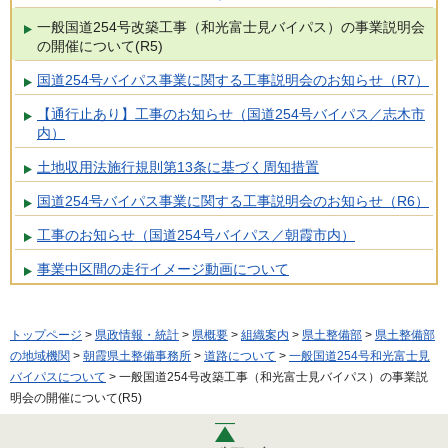
一般国道254号改築工事（和光富士見バイパス）の事業説明会
の開催について(R5)
国道254号バイパス事業に関する工事説明会のお知らせ（R7）
【通行止あり】工事のお知らせ（国道254号バイパス／志木市
内）
土地収用法施行規則第13条に基づく周知措置
国道254号バイパス事業に関する工事説明会のお知らせ（R6）
工事のお知らせ（国道254号バイパス／朝霞市内）
事業中区間の走行イメージ動画について
トップページ
>
県政情報・統計
>
県概要
>
組織案内
>
県土整備部
>
県土整備部
の地域機関
>
朝霞県土整備事務所
>
道路について
>
一般国道254号和光富士見
バイパスについて
> 一般国道254号改築工事（和光富士見バイパス）の事業説
明会の開催について(R5)