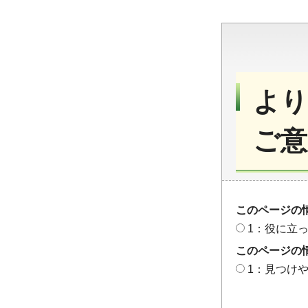
より
ご意
このページの
1：役に立
このページの
1：見つけ