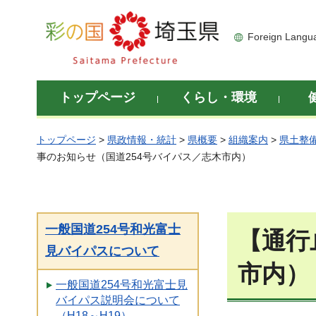
彩の国 埼玉県
Foreign Langu
トップページ
くらし・環境
トップページ
>
県政情報・統計
>
県概要
>
組織案内
>
県土整
事のお知らせ（国道254号バイパス／志木市内）
一般国道254号和光富士
【通行
見バイパスについて
市内）
一般国道254号和光富士見
バイパス説明会について
（H18～H19）