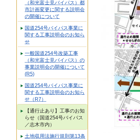
（和光富士見バイパス）都
市計画変更に関する説明会
の開催について
国道254号バイパス事業に
関する工事説明会のお知ら
せ
一般国道254号改築工事
（和光富士見バイパス）の
事業説明会の開催について
(R5)
国道254号バイパス事業に
関する工事説明会のお知ら
せ（R7）
【通行止あり】工事のお知
らせ（国道254号バイパス
／志木市内）
土地収用法施行規則第13条