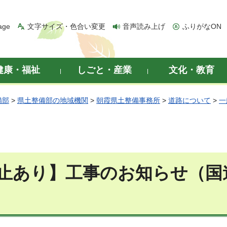
age
文字サイズ・色合い変更
音声読み上げ
ふりがなON
健康・福祉
しごと・産業
文化・教育
備部
>
県土整備部の地域機関
>
朝霞県土整備事務所
>
道路について
>
一
止あり】工事のお知らせ（国道