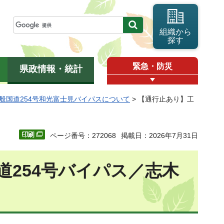
組織から
探す
緊急・防災
県政情報・統計
般国道254号和光富士見バイパスについて
> 【通行止あり】工
ページ番号：272068
掲載日：2026年7月31日
254号バイパス／志木