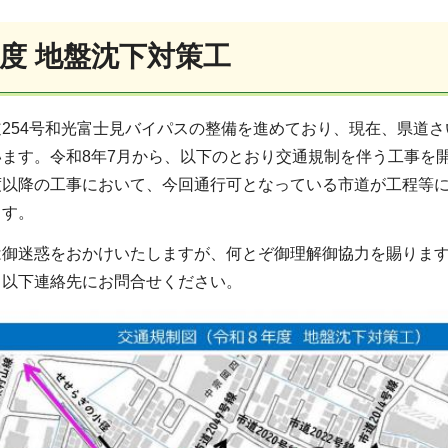
年度 地盤沈下対策工
254号和光富士見バイパスの整備を進めており、現在、県道さ
います。令和8年7月から、以下のとおり交通規制を伴う工事を
度以降の工事において、今回通行可となっている市道が工程等
ます。
は御迷惑をおかけいたしますが、何とぞ御理解御協力を賜りま
、以下連絡先にお問合せください。