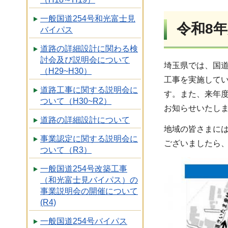
一般国道254号和光富士見
令和8
バイパス
道路の詳細設計に関わる検
討会及び説明会について
埼玉県では、国道
（H29~H30）
工事を実施して
道路工事に関する説明会に
す。また、来年
ついて（H30~R2）
お知らせいたし
道路の詳細設計について
地域の皆さまに
事業認定に関する説明会に
ございましたら
ついて（R3）
一般国道254号改築工事
（和光富士見バイパス）の
事業説明会の開催について
(R4)
一般国道254号バイパス