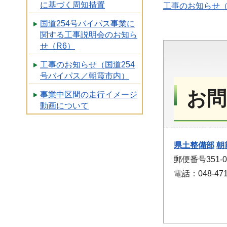
に基づく周知措置
工事のお知らせ（
国道254号バイパス事業に
関する工事説明会のお知ら
せ（R6）
工事のお知らせ（国道254
号バイパス／朝霞市内）
お問
事業中区間の走行イメージ
動画について
県土整備部
朝
郵便番号351-
電話：048-471