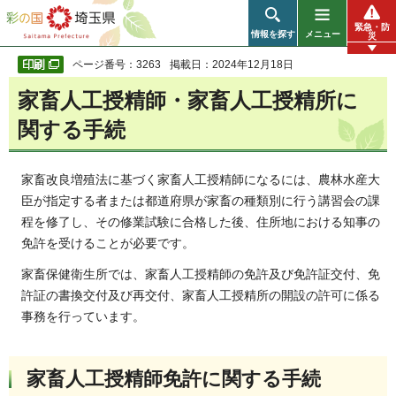
彩の国 埼玉県
緊急・防
情報を探す
メニュー
災
ページ番号：3263
掲載日：2024年12月18日
家畜人工授精師・家畜人工授精所に
関する手続
家畜改良増殖法に基づく家畜人工授精師になるには、農林水産大
臣が指定する者または都道府県が家畜の種類別に行う講習会の課
程を修了し、その修業試験に合格した後、住所地における知事の
免許を受けることが必要です。
家畜保健衛生所では、家畜人工授精師の免許及び免許証交付、免
許証の書換交付及び再交付、家畜人工授精所の開設の許可に係る
事務を行っています。
家畜人工授精師免許に関する手続