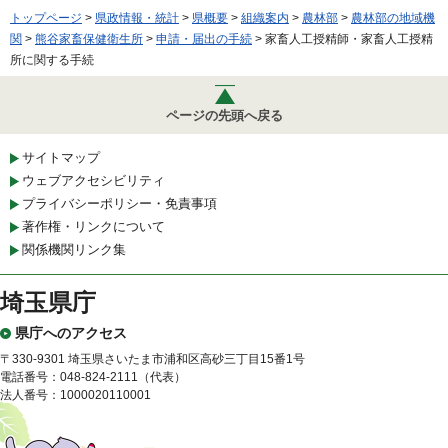
トップページ
>
県政情報・統計
>
県概要
>
組織案内
>
農林部
>
農林部の地域機
関
>
熊谷家畜保健衛生所
>
申請・届出の手続
> 家畜人工授精師・家畜人工授精
所に関する手続
ページの先頭へ戻る
サイトマップ
ウェブアクセシビリティ
プライバシーポリシー・免責事項
著作権・リンクについて
関係機関リンク集
埼玉県庁
県庁へのアクセス
〒330-9301 埼玉県さいたま市浦和区高砂三丁目15番1号
電話番号：048-824-2111（代表）
法人番号：1000020110001