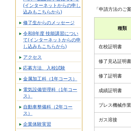
(インターネットからの申し
「申請方法のご
込みもこちらから)
修了生からのメッセージ
種類
令和8年度 技能講習につい
て(インターネットからの申
し込みもこちらから)
在校証明書
アクセス
修了見込証明
応募方法、入校試験
修了証明書
金属加工科（1年コース）
電気設備管理科（1年コー
成績証明書
ス）
プレス機械作
自動車整備科（2年コー
ス）
ガス溶接
企業体験実習