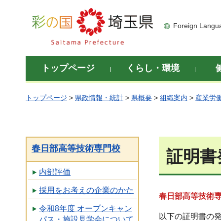
彩の国 埼玉県
Foreign Langu
トップページ
くらし・環境
トップページ
>
県政情報・統計
>
県概要
>
組織案内
>
産業労
春日部高等技術専門校
証明書
内部評価
採用をお考えの企業のかた
春日部高等技術
令和8年度 オープンキャン
以下の証明書の
パス・施設見学会について