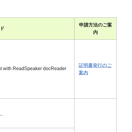
申請方法のご案
ド
内
証明書発行のご
案内
）