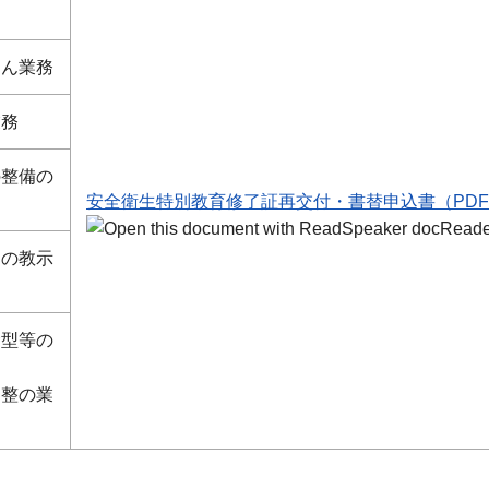
てん業務
業務
の整備の
安全衛生特別教育修了証再交付・書替申込書（PDF：
トの教示
金型等の
調整の業