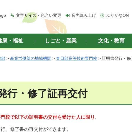
age
文字サイズ・色合い変更
音声読み上げ
ふりがなON
健康・福祉
しごと・産業
文化・教育
働部
>
産業労働部の地域機関
>
春日部高等技術専門校
> 証明書発行・
発行・修了証再交付
専門校で以下の証明書の交付を受けた人に限り
、
発行、修了書の再交付ができます。