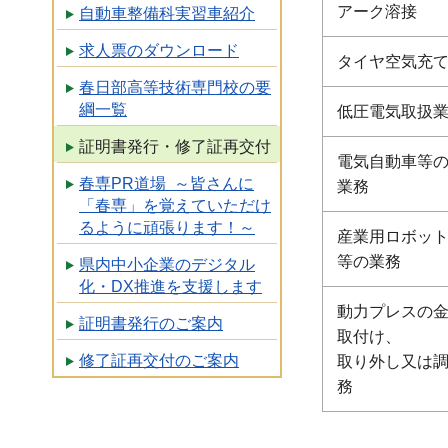
アーク溶接
自動車整備科実習車紹介
求人票のダウンロード
タイヤ空気充
春日部高等技術専門校の要
綱一覧
低圧電気取扱
証明書発行・修了証再交付
電気自動車等
春専PR道場 ～皆さんに
業務
「春専」を覚えていただけ
るように頑張ります！～
産業用ロボッ
等の業務
県内中小企業のデジタル
化・DX推進を支援します
動力プレスの
証明書発行のご案内
取付け、
修了証再交付のご案内
取り外し又は
務