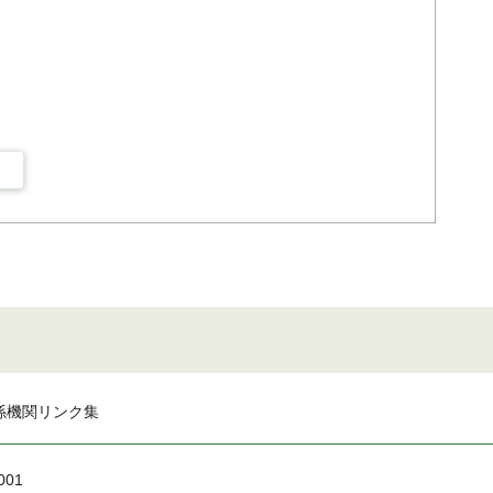
係機関リンク集
001