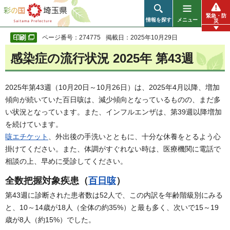
彩の国 埼玉県
緊急・防
情報を探す
メニュー
災
ページ番号：274775
掲載日：2025年10月29日
感染症の流行状況 2025年 第43週
2025年第43週（10月20日～10月26日）は、2025年4月以降、増加
傾向が続いていた百日咳は、減少傾向となっているものの、まだ多
い状況となっています。また、インフルエンザは、第39週以降増加
を続けています。
咳エチケット
、外出後の手洗いとともに、十分な休養をとるよう心
掛けてください。また、体調がすぐれない時は、医療機関に電話で
相談の上、早めに受診してください。
全数把握対象疾患（
百日咳
）
第43週に診断された患者数は52人で、この内訳を年齢階級別にみる
と、10～14歳が18人（全体の約35%）と最も多く、次いで15～19
歳が8人（約15%）でした。