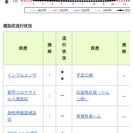
感染症流行状況
流
推
行
推
疾患
疾患
移
状
移
況
★
インフルエンザ
↑
手足口病
→
★
新型コロナウイ
伝染性紅斑（りん
↓
ー
→
ルス感染症
ご病）
急性呼吸器感染
↑
ー
突発性発しん
→
症