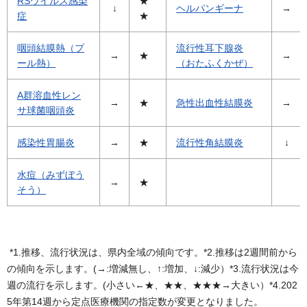
RSウイルス感染
★
↓
ヘルパンギーナ
→
症
★
咽頭結膜熱（プ
流行性耳下腺炎
→
★
→
ール熱）
（おたふくかぜ）
A群溶血性レン
→
★
急性出血性結膜炎
→
サ球菌咽頭炎
感染性胃腸炎
→
★
流行性角結膜炎
↓
水痘（みずぼう
→
★
そう）
*1.推移、流行状況は、県内全域の傾向です。*2.推移は2週間前から
の傾向を示します。(→:増減無し、↑:増加、↓:減少）*3.流行状況は今
週の流行を示します。(小さい←★、★★、★★★→大きい）*4.202
5年第14週から定点医療機関の指定数が変更となりました。