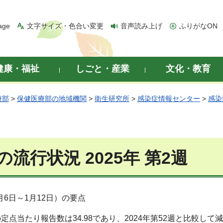
age
文字サイズ・色合い変更
音声読み上げ
ふりがなON
健康・福祉
しごと・産業
文化・教育
療部
>
保健医療部の地域機関
>
衛生研究所
>
感染症情報センター
>
感染
流行状況 2025年 第2週
1月6日～1月12日）の要点
の定点当たり報告数は34.98であり、2024年第52週と比較