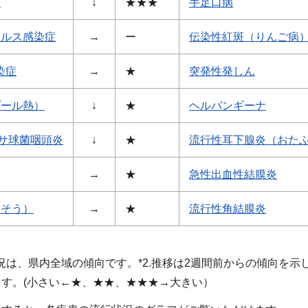
ザ
↓
★★★
手足口病
イルス感染症
→
ー
伝染性紅斑（りんご病
染症
→
★
突発性発しん
プール熱）
↓
★
ヘルパンギーナ
サ球菌咽頭炎
↓
★
流行性耳下腺炎（おた
→
★
急性出血性結膜炎
うそう）
→
★
流行性角結膜炎
況は、県内全域の傾向です。*2.推移は2週間前からの傾向を示しま
す。(小さい←★、★★、★★★→大きい）