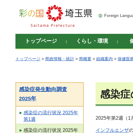
彩の国 埼玉県
Foreign Langu
トップページ
くらし・環境
トップページ
>
県政情報・統計
>
県概要
>
組織案内
>
保健医
感染症発生動向調査
感染症の
2025年
感染症の流行状況 2025年
2025年第2週（
第1週
インフルエンザ
感染症の流行状況 2025年