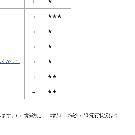
↓
★
）
→
★★★
→
★
→
★
ふくかぜ）
→
★
→
★★
→
★★
す。(→:増減無し、↑:増加、↓:減少）*3.流行状況は今