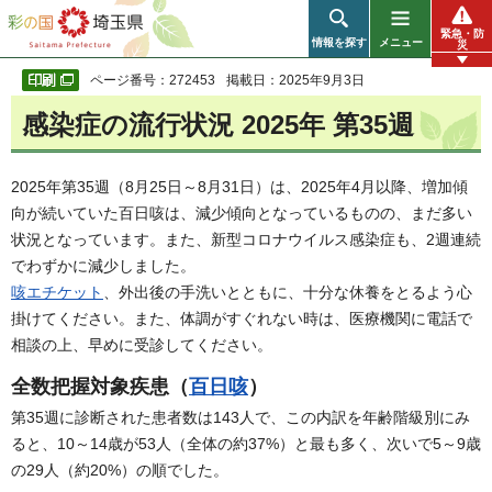
彩の国 埼玉県
緊急・防
情報を探す
メニュー
災
ページ番号：272453
掲載日：2025年9月3日
感染症の流行状況 2025年 第35週
2025年第35週（8月25日～8月31日）は、2025年4月以降、増加傾
向が続いていた百日咳は、減少傾向となっているものの、まだ多い
状況となっています。また、新型コロナウイルス感染症も、2週連続
でわずかに減少しました。
咳エチケット
、外出後の手洗いとともに、十分な休養をとるよう心
掛けてください。また、体調がすぐれない時は、医療機関に電話で
相談の上、早めに受診してください。
全数把握対象疾患（
百日咳
）
第35週に診断された患者数は143人で、この内訳を年齢階級別にみ
ると、10～14歳が53人（全体の約37%）と最も多く、次いで5～9歳
の29人（約20%）の順でした。