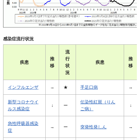
感染症流行状況
流
推
行
推
疾患
疾患
移
状
移
況
インフルエンザ
→
★
手足口病
→
新型コロナウイ
伝染性紅斑（りん
↓
ー
↓
ルス感染症
ご病）
急性呼吸器感染
→
ー
突発性発しん
→
症