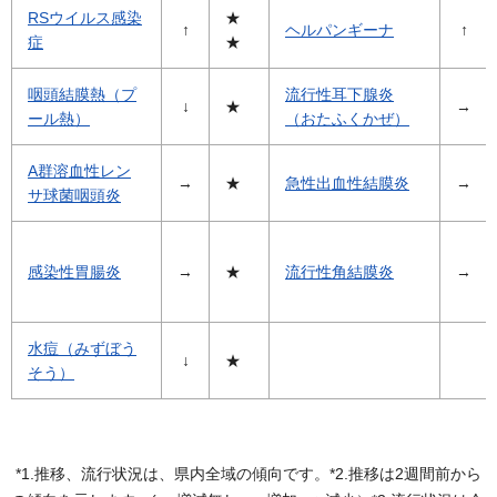
RSウイルス感染
★
↑
ヘルパンギーナ
↑
症
★
咽頭結膜熱（プ
流行性耳下腺炎
↓
★
→
ール熱）
（おたふくかぜ）
A群溶血性レン
→
★
急性出血性結膜炎
→
サ球菌咽頭炎
感染性胃腸炎
→
★
流行性角結膜炎
→
水痘（みずぼう
↓
★
そう）
*1.推移、流行状況は、県内全域の傾向です。*2.推移は2週間前から