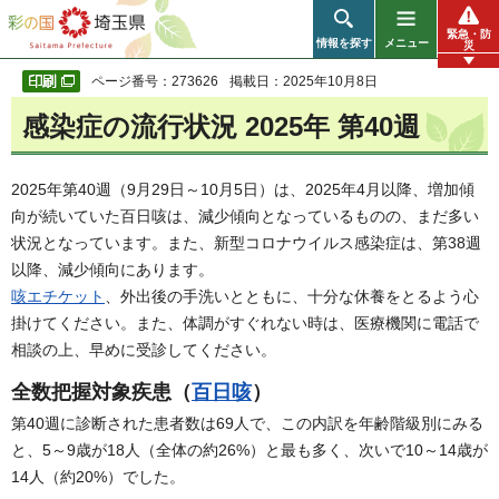
彩の国 埼玉県
緊急・防
情報を探す
メニュー
災
ページ番号：273626
掲載日：2025年10月8日
感染症の流行状況 2025年 第40週
2025年第40週（9月29日～10月5日）は、2025年4月以降、増加傾
向が続いていた百日咳は、減少傾向となっているものの、まだ多い
状況となっています。また、新型コロナウイルス感染症は、第38週
以降、減少傾向にあります。
咳エチケット
、外出後の手洗いとともに、十分な休養をとるよう心
掛けてください。また、体調がすぐれない時は、医療機関に電話で
相談の上、早めに受診してください。
全数把握対象疾患（
百日咳
）
第40週に診断された患者数は69人で、この内訳を年齢階級別にみる
と、5～9歳が18人（全体の約26%）と最も多く、次いで10～14歳が
14人（約20%）でした。