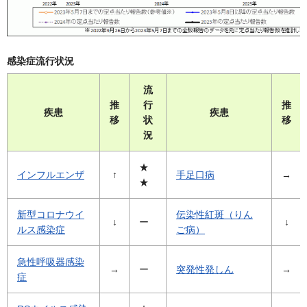
感染症流行状況
流
推
行
推
疾患
疾患
移
状
移
況
★
インフルエンザ
↑
手足口病
→
★
新型コロナウイ
伝染性紅斑（りん
↓
ー
↓
ルス感染症
ご病）
急性呼吸器感染
→
ー
突発性発しん
→
症