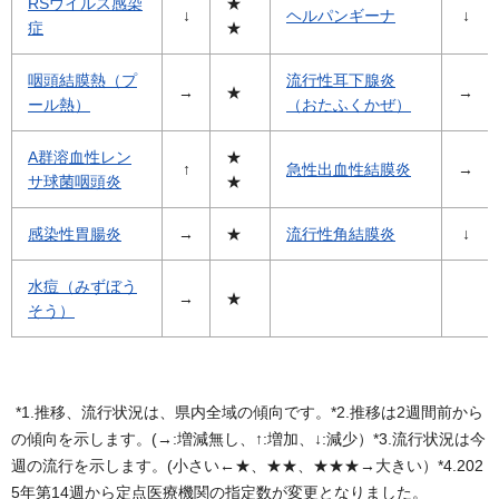
RSウイルス感染
★
↓
ヘルパンギーナ
↓
症
★
咽頭結膜熱（プ
流行性耳下腺炎
→
★
→
ール熱）
（おたふくかぜ）
A群溶血性レン
★
↑
急性出血性結膜炎
→
サ球菌咽頭炎
★
感染性胃腸炎
→
★
流行性角結膜炎
↓
水痘（みずぼう
→
★
そう）
*1.推移、流行状況は、県内全域の傾向です。*2.推移は2週間前から
の傾向を示します。(→:増減無し、↑:増加、↓:減少）*3.流行状況は今
週の流行を示します。(小さい←★、★★、★★★→大きい）*4.202
5年第14週から定点医療機関の指定数が変更となりました。