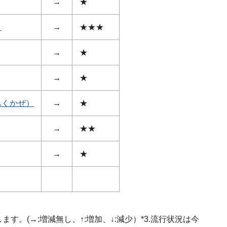
→
★
）
→
★★★
→
★
→
★
ふくかぜ）
→
★
→
★★
→
★
す。(→:増減無し、↑:増加、↓:減少）*3.流行状況は今