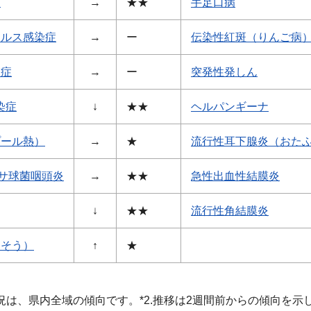
ザ
→
★★
手足口病
イルス感染症
→
ー
伝染性紅斑（りんご病
染症
→
ー
突発性発しん
染症
↓
★★
ヘルパンギーナ
プール熱）
→
★
流行性耳下腺炎（おた
サ球菌咽頭炎
→
★★
急性出血性結膜炎
↓
★★
流行性角結膜炎
うそう）
↑
★
況は、県内全域の傾向です。*2.推移は2週間前からの傾向を示しま