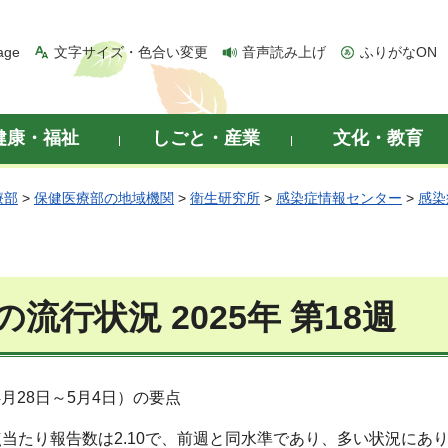
age
文字サイズ・色合い変更
音声読み上げ
ふりがなON
健康・福祉
しごと・産業
文化・教育
療部
>
保健医療部の地域機関
>
衛生研究所
>
感染症情報センター
>
感染
流行状況 2025年 第18週
（4月28日～5月4日）の要点
当たり報告数は2.10で、前週と同水準であり、多い状況にあ