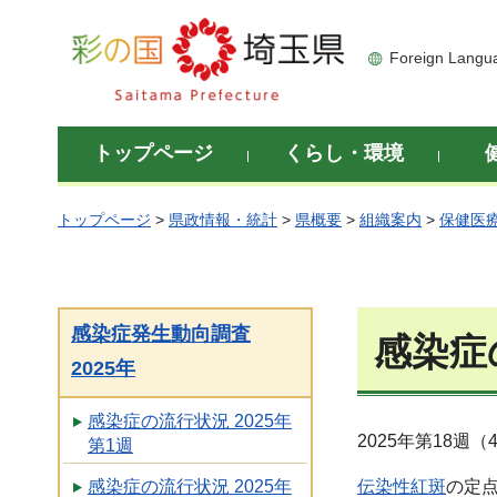
彩の国 埼玉県
Foreign Langu
トップページ
くらし・環境
トップページ
>
県政情報・統計
>
県概要
>
組織案内
>
保健医
感染症発生動向調査
感染症の
2025年
感染症の流行状況 2025年
2025年第18週
第1週
伝染性紅斑
の定点
感染症の流行状況 2025年