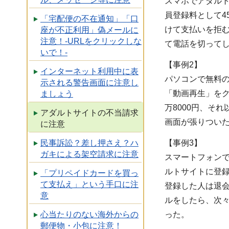
スマホでアダル
員登録料として4
「宅配便の不在通知」「口
けて支払いを拒
座が不正利用」偽メールに
注意！-URLをクリックしな
て電話を切って
いで！-
【事例2】
インターネット利用中に表
パソコンで無料の
示される警告画面に注意し
「動画再生」をク
ましょう
万8000円、そ
アダルトサイトの不当請求
画面が張りつい
に注意
【事例3】
民事訴訟？差し押さえ？ハ
ガキによる架空請求に注意
スマートフォン
ルトサイトに登録
「プリペイドカードを買っ
て支払え」という手口に注
登録した人は退
意
ルをしたら、次
った。
心当たりのない海外からの
郵便物・小包に注意！