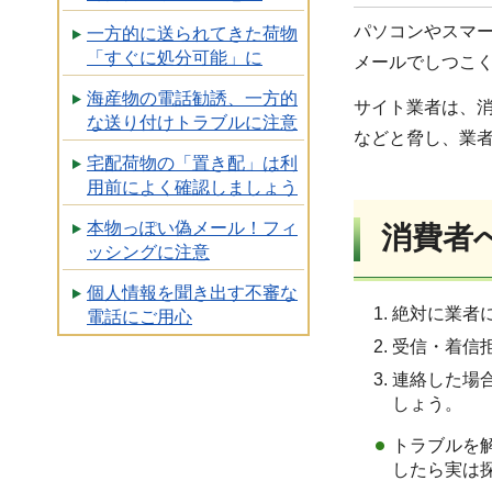
パソコンやスマ
一方的に送られてきた荷物
「すぐに処分可能」に
メールでしつこ
海産物の電話勧誘、一方的
サイト業者は、
な送り付けトラブルに注意
などと脅し、業
宅配荷物の「置き配」は利
用前によく確認しましょう
本物っぽい偽メール！フィ
消費者
ッシングに注意
個人情報を聞き出す不審な
絶対に業者
電話にご用心
受信・着信
連絡した場
しょう。
トラブルを
したら実は