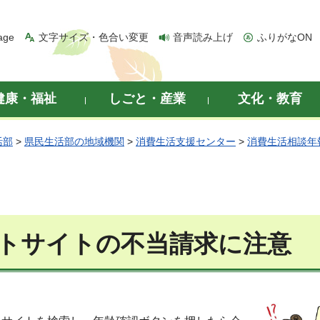
age
文字サイズ・色合い変更
音声読み上げ
ふりがなON
健康・福祉
しごと・産業
文化・教育
活部
>
県民生活部の地域機関
>
消費生活支援センター
>
消費生活相談年
トサイトの不当請求に注意