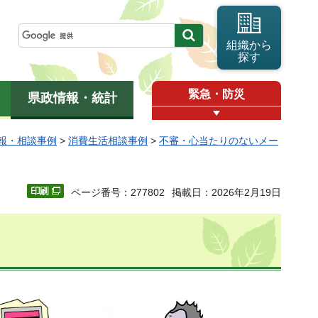
組織から
探す
緊急・防災
県政情報・統計
報・相談事例
>
消費生活相談事例
>
不審・心当たりのないメー
ページ番号：277802
掲載日：2026年2月19日