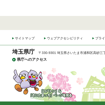
サイトマップ
ウェブアクセシビリティ
プライ
埼玉県庁
〒330-9301 埼玉県さいたま市浦和区高砂三
県庁へのアクセス
「コバトン」&「さいた
まっち」