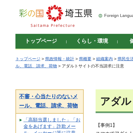
彩の国 埼玉県
Foreign Langu
トップページ
くらし・環境
トップページ
>
県政情報・統計
>
県概要
>
組織案内
>
県民生
ル、電話、請求、荷物
> アダルトサイトの不当請求に注意
不審・心当たりのないメ
アダル
ール、電話、請求、荷物
「高額当選しました」「お
【事例1】
金をあげます」詐欺メー
ル、メッセージ等に注意