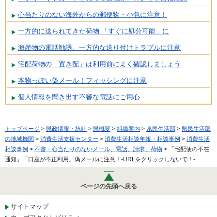
心当たりのない海外からの郵便物・小包に注意！
一方的に送られてきた荷物 「すぐに処分可能」に
海産物の電話勧誘、一方的な送り付けトラブルに注意
宅配荷物の「置き配」は利用前によく確認しましょう
本物っぽい偽メール！フィッシングに注意
個人情報を聞き出す不審な電話にご用心
トップページ
>
県政情報・統計
>
県概要
>
組織案内
>
県民生活部
>
県民生活部
の地域機関
>
消費生活支援センター
>
消費生活相談年報・相談事例
>
消費生活
相談事例
>
不審・心当たりのないメール、電話、請求、荷物
> 「宅配便の不在
通知」「口座が不正利用」偽メールに注意！-URLをクリックしないで！-
ページの先頭へ戻る
サイトマップ