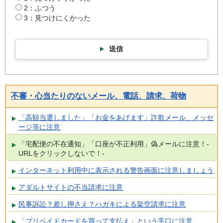
2：ふつう
3：見つけにくかった
送信
不審・心当たりのないメール、電話、請求、荷物
「高額当選しました」「お金をあげます」詐欺メール、メッセ
ージ等に注意
「宅配便の不在通知」「口座が不正利用」偽メールに注意！-
URLをクリックしないで！-
インターネット利用中に表示される警告画面に注意しましょう
アダルトサイトの不当請求に注意
民事訴訟？差し押さえ？ハガキによる架空請求に注意
「プリペイドカードを買って支払え」という手口に注意