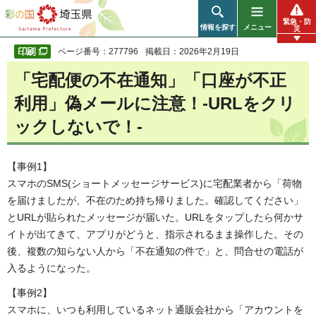
彩の国 埼玉県
緊急・防
情報を探す
メニュー
災
ページ番号：277796
掲載日：2026年2月19日
「宅配便の不在通知」「口座が不正
利用」偽メールに注意！-URLをクリ
ックしないで！-
【事例1】
スマホのSMS(ショートメッセージサービス)に宅配業者から「荷物
を届けましたが、不在のため持ち帰りました。確認してください」
とURLが貼られたメッセージが届いた。URLをタップしたら何かサ
イトが出てきて、アプリがどうと、指示されるまま操作した。その
後、複数の知らない人から「不在通知の件で」と、問合せの電話が
入るようになった。
【事例2】
スマホに、いつも利用しているネット通販会社から「アカウントを