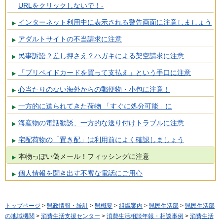
URLをクリックしないで！-
インターネット利用中に表示される警告画面に注意しましょう
アダルトサイトの不当請求に注意
民事訴訟？差し押さえ？ハガキによる架空請求に注意
「プリペイドカードを買って支払え」という手口に注意
心当たりのない海外からの郵便物・小包に注意！
一方的に送られてきた荷物 「すぐに処分可能」に
海産物の電話勧誘、一方的な送り付けトラブルに注意
宅配荷物の「置き配」は利用前によく確認しましょう
本物っぽい偽メール！フィッシングに注意
個人情報を聞き出す不審な電話にご用心
トップページ
>
県政情報・統計
>
県概要
>
組織案内
>
県民生活部
>
県民生活部
の地域機関
>
消費生活支援センター
>
消費生活相談年報・相談事例
>
消費生活