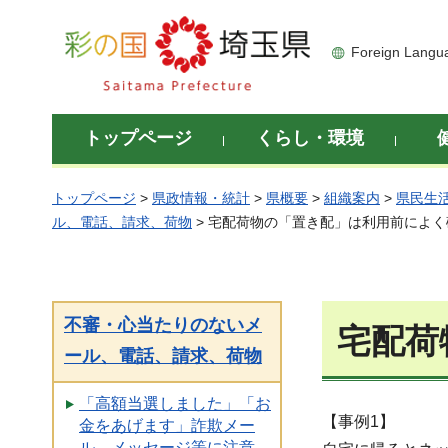
彩の国 埼玉県
Foreign Langu
トップページ
くらし・環境
トップページ
>
県政情報・統計
>
県概要
>
組織案内
>
県民生
ル、電話、請求、荷物
> 宅配荷物の「置き配」は利用前によ
不審・心当たりのないメ
宅配荷
ール、電話、請求、荷物
「高額当選しました」「お
【事例1】
金をあげます」詐欺メー
ル、メッセージ等に注意