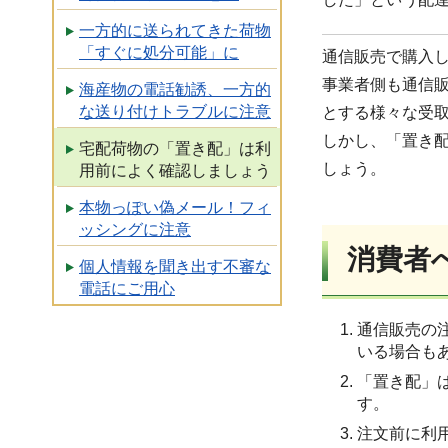
一方的に送られてきた荷物
「すぐに処分可能」に
通信販売で購入
事業者側も通信
海産物の電話勧誘、一方的
な送り付けトラブルに注意
とする様々な受
しかし、「置き
宅配荷物の「置き配」は利
しょう。
用前によく確認しましょう
本物っぽい偽メール！フィ
ッシングに注意
消費者
個人情報を聞き出す不審な
電話にご用心
通信販売の
いる場合も
「置き配」
す。
注文前に利