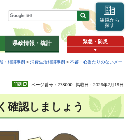
組織から
探す
緊急・防災
県政情報・統計
報・相談事例
>
消費生活相談事例
>
不審・心当たりのないメー
ページ番号：278000
掲載日：2026年2月19日
く確認しましょう