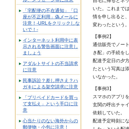
自宅に帰るとネ
いた。これまで
「宅配便の不在通知」「口
情を申し出ると
座が不正利用」偽メールに
注意！-URLをクリックしな
変わったという
いで！-
【事例2】
インターネット利用中に表
通信販売でノー
示される警告画面に注意し
き配」の手続を
ましょう
配達予定日の夕
アダルトサイトの不当請求
たという写真は
に注意
いなかった。
民事訴訟？差し押さえ？ハ
ガキによる架空請求に注意
【事例3】
スマホのアプリ
「プリペイドカードを買っ
て支払え」という手口に注
玄関の呼出チャ
意
依頼していた。
配達予定時刻に
心当たりのない海外からの
郵便物・小包に注意！
した」という配