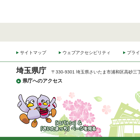
サイトマップ
ウェブアクセシビリティ
プライ
埼玉県庁
〒330-9301 埼玉県さいたま市浦和区高砂三
県庁へのアクセス
「コバトン」&「さいた
まっち」