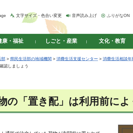
age
文字サイズ・色合い変更
音声読み上げ
ふりがなON
健康・福祉
しごと・産業
文化・教育
活部
>
県民生活部の地域機関
>
消費生活支援センター
>
消費生活相談年
く確認しましょう
物の「置き配」は利用前によ