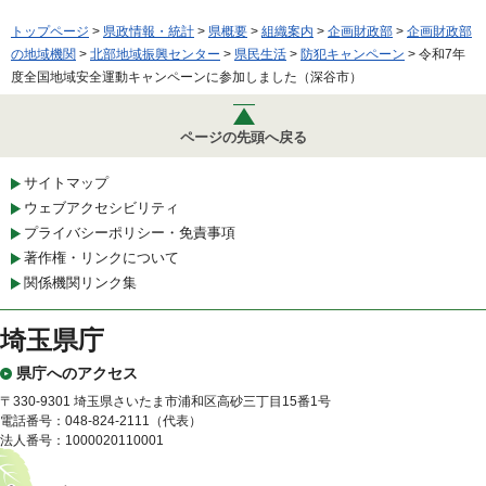
トップページ
>
県政情報・統計
>
県概要
>
組織案内
>
企画財政部
>
企画財政部
の地域機関
>
北部地域振興センター
>
県民生活
>
防犯キャンペーン
> 令和7年
度全国地域安全運動キャンペーンに参加しました（深谷市）
ページの先頭へ戻る
サイトマップ
ウェブアクセシビリティ
プライバシーポリシー・免責事項
著作権・リンクについて
関係機関リンク集
埼玉県庁
県庁へのアクセス
〒330-9301 埼玉県さいたま市浦和区高砂三丁目15番1号
電話番号：048-824-2111（代表）
法人番号：1000020110001