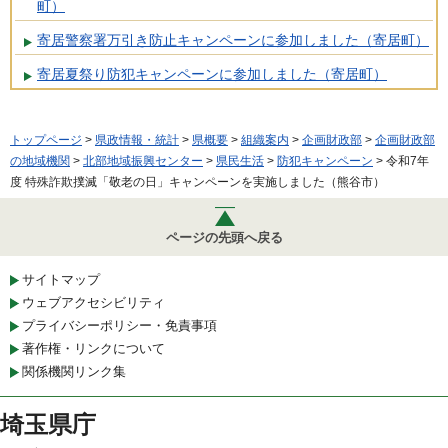
町）
寄居警察署万引き防止キャンペーンに参加しました（寄居町）
寄居夏祭り防犯キャンペーンに参加しました（寄居町）
トップページ
>
県政情報・統計
>
県概要
>
組織案内
>
企画財政部
>
企画財政部
の地域機関
>
北部地域振興センター
>
県民生活
>
防犯キャンペーン
> 令和7年
度 特殊詐欺撲滅「敬老の日」キャンペーンを実施しました（熊谷市）
ページの先頭へ戻る
サイトマップ
ウェブアクセシビリティ
プライバシーポリシー・免責事項
著作権・リンクについて
関係機関リンク集
埼玉県庁