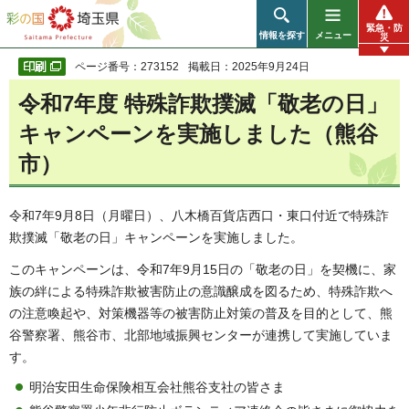
彩の国 埼玉県
緊急・防
情報を探す
メニュー
災
ページ番号：273152
掲載日：2025年9月24日
令和7年度 特殊詐欺撲滅「敬老の日」
キャンペーン
を実施しました（熊谷
市）
令和7年9月8日（月曜日）、八木橋百貨店西口・東口付近で特殊詐
欺撲滅「敬老の日」キャンペーンを実施しました。
このキャンペーンは、令和7年9月15日の「敬老の日」を契機に、家
族の絆による特殊詐欺被害防止の意識醸成を図るため、特殊詐欺へ
の注意喚起や、対策機器等の被害防止対策の普及を目的として、熊
谷警察署、熊谷市、北部地域振興センターが連携して実施していま
す。
明治安田生命保険相互会社熊谷支社の皆さま