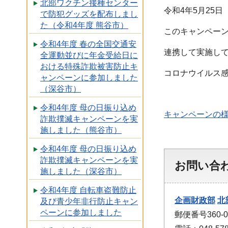
北部ワクチン接種センター
令和4年5月25
で防犯グッズを配布しまし
た（令和4年度 熊谷市）
このキャンペー
令和4年度 春の全国交通安
連携して実施し
全運動並びに年金受給日に
おける特殊詐欺被害防止キ
コロナウイルス
ャンペーンに参加しました
（深谷市）
令和4年度 母の日振り込め
キャンペーンの様
詐欺撲滅キャンペーンを実
施しました（熊谷市）
令和4年度 母の日振り込め
詐欺撲滅キャンペーンを実
お問い合
施しました（深谷市）
令和4年度 自転車盗難防止
企画財政部
北
及び青少年非行防止キャン
ペーンに参加しました
郵便番号360