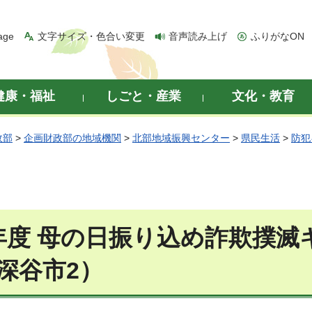
age
文字サイズ・色合い変更
音声読み上げ
ふりがなON
健康・福祉
しごと・産業
文化・教育
政部
>
企画財政部の地域機関
>
北部地域振興センター
>
県民生活
>
防犯
年度 母の日振り込め詐欺撲
深谷市2）