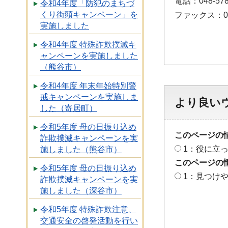
電話：048-578
令和4年度「防犯のまちづ
くり街頭キャンペーン」を
ファックス：048
実施しました
令和4年度 特殊詐欺撲滅キ
ャンペーンを実施しました
（熊谷市）
令和4年度 年末年始特別警
戒キャンペーンを実施しま
より良い
した（寄居町）
令和5年度 母の日振り込め
このページの
詐欺撲滅キャンペーンを実
1：役に立
施しました（熊谷市）
このページの
令和5年度 母の日振り込め
1：見つけ
詐欺撲滅キャンペーンを実
施しました（深谷市）
令和5年度 特殊詐欺注意、
交通安全の啓発活動を行い