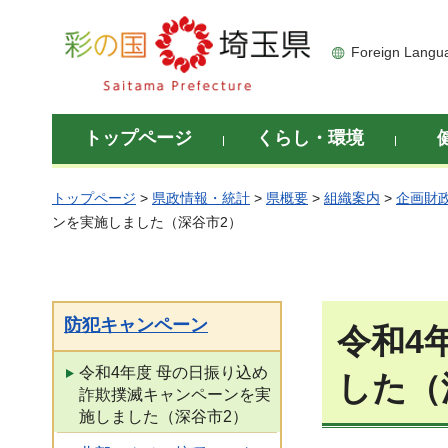
彩の国 埼玉県
Foreign Langu
トップページ
くらし・環境
トップページ
>
県政情報・統計
>
県概要
>
組織案内
>
企画財
ンを実施しました（深谷市2）
防犯キャンペーン
令和4
令和4年度 母の日振り込め
した（
詐欺撲滅キャンペーンを実
施しました（深谷市2）