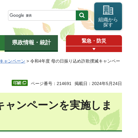
組織から
探す
緊急・防災
県政情報・統計
キャンペーン
> 令和4年度 母の日振り込め詐欺撲滅キャンペー
ページ番号：214691
掲載日：2024年5月24日
滅キャンペーンを実施しま