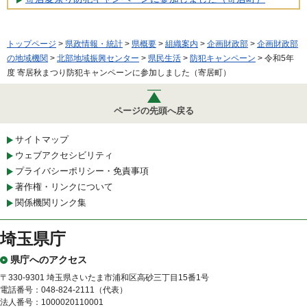
トップページ
>
県政情報・統計
>
県概要
>
組織案内
>
企画財政部
>
企画財政部
の地域機関
>
北部地域振興センター
>
県民生活
>
防犯キャンペーン
> 令和5年
度 寄居秋まつり防犯キャンペーンに参加しました（寄居町）
ページの先頭へ戻る
サイトマップ
ウェブアクセシビリティ
プライバシーポリシー・免責事項
著作権・リンクについて
関係機関リンク集
埼玉県庁
県庁へのアクセス
〒330-9301 埼玉県さいたま市浦和区高砂三丁目15番1号
電話番号：048-824-2111（代表）
法人番号：1000020110001