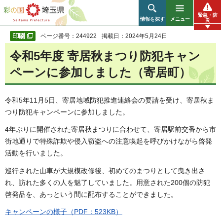
彩の国 埼玉県
緊急・防
情報を探す
メニュー
災
ページ番号：244922
掲載日：2024年5月24日
令和5年度 寄居秋まつり防犯キャン
ペーンに参加しました（寄居町）
令和5年11月5日、寄居地域防犯推進連絡会の要請を受け、寄居秋ま
つり防犯キャンペーンに参加しました。
4年ぶりに開催された寄居秋まつりに合わせて、寄居駅前交番から市
街地通りで特殊詐欺や侵入窃盗への注意喚起を呼びかけながら啓発
活動を行いました。
巡行された山車が大規模改修後、初めてのまつりとして曳き出さ
れ、訪れた多くの人を魅了していました。用意された200個の防犯
啓発品を、あっという間に配布することができました。
キャンペーンの様子（PDF：523KB）