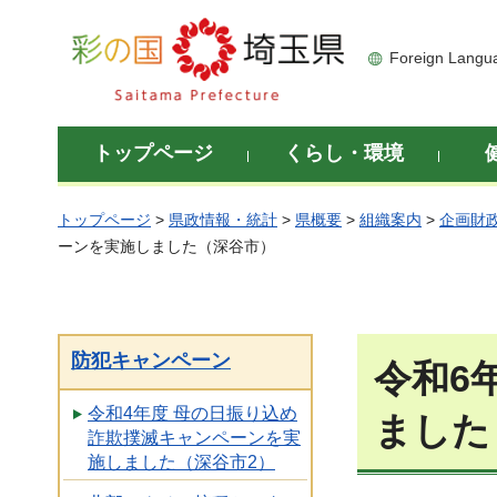
彩の国 埼玉県
Foreign Langu
トップページ
くらし・環境
トップページ
>
県政情報・統計
>
県概要
>
組織案内
>
企画財
ーンを実施しました（深谷市）
防犯キャンペーン
令和6
令和4年度 母の日振り込め
ました
詐欺撲滅キャンペーンを実
施しました（深谷市2）