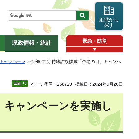
組織から
探す
緊急・防災
県政情報・統計
キャンペーン
> 令和6年度 特殊詐欺撲滅「敬老の日」キャンペ
ページ番号：258729
掲載日：2024年9月26日
」キャンペーン
を実施し