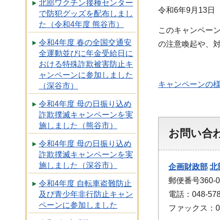
北部ワクチン接種センター
令和6年9月13
で防犯グッズを配布しまし
た（令和4年度 熊谷市）
このキャンペーン
令和4年度 春の全国交通安
の注意喚起や、
全運動並びに年金受給日に
おける特殊詐欺被害防止キ
ャンペーンに参加しました
キャンペーンの様
（深谷市）
令和4年度 母の日振り込め
詐欺撲滅キャンペーンを実
施しました（熊谷市）
お問い合
令和4年度 母の日振り込め
詐欺撲滅キャンペーンを実
施しました（深谷市）
企画財政部
北
郵便番号360
令和4年度 自転車盗難防止
及び青少年非行防止キャン
電話：048-578
ペーンに参加しました
ファックス：048