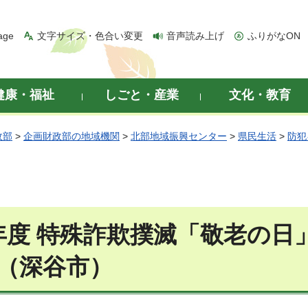
age
文字サイズ・色合い変更
音声読み上げ
ふりがなON
健康・福祉
しごと・産業
文化・教育
政部
>
企画財政部の地域機関
>
北部地域振興センター
>
県民生活
>
防犯
年度 特殊詐欺撲滅「敬老の日
（深谷市）