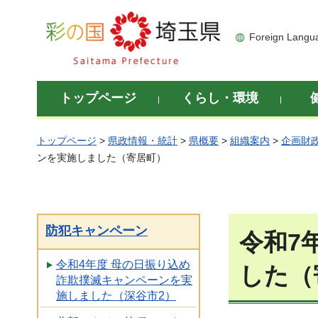
彩の国 埼玉県
Foreign Langu
トップページ
くらし・環境
トップページ
>
県政情報・統計
>
県概要
>
組織案内
>
企画財
ンを実施しました（寄居町）
防犯キャンペーン
令和7
令和4年度 母の日振り込め
した（
詐欺撲滅キャンペーンを実
施しました（深谷市2）