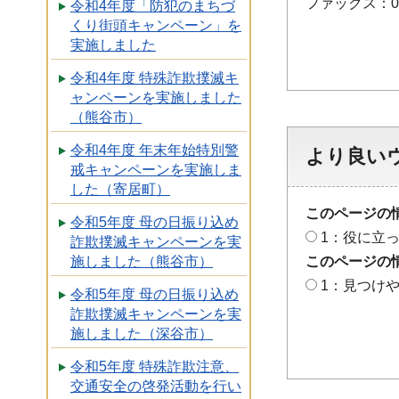
ファックス：048
令和4年度「防犯のまちづ
くり街頭キャンペーン」を
実施しました
令和4年度 特殊詐欺撲滅キ
ャンペーンを実施しました
（熊谷市）
令和4年度 年末年始特別警
より良い
戒キャンペーンを実施しま
した（寄居町）
このページの
令和5年度 母の日振り込め
1：役に立
詐欺撲滅キャンペーンを実
このページの
施しました（熊谷市）
1：見つけ
令和5年度 母の日振り込め
詐欺撲滅キャンペーンを実
施しました（深谷市）
令和5年度 特殊詐欺注意、
交通安全の啓発活動を行い