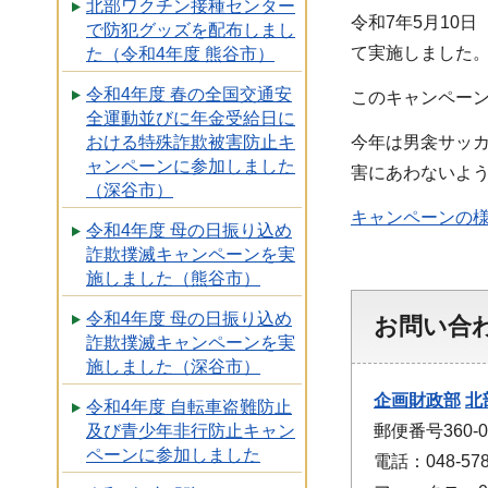
北部ワクチン接種センター
令和7年5月10
で防犯グッズを配布しまし
て実施しました
た（令和4年度 熊谷市）
令和4年度 春の全国交通安
このキャンペー
全運動並びに年金受給日に
今年は男衾サッ
おける特殊詐欺被害防止キ
ャンペーンに参加しました
害にあわないよ
（深谷市）
キャンペーンの様子
令和4年度 母の日振り込め
詐欺撲滅キャンペーンを実
施しました（熊谷市）
令和4年度 母の日振り込め
お問い合
詐欺撲滅キャンペーンを実
施しました（深谷市）
企画財政部
北
令和4年度 自転車盗難防止
及び青少年非行防止キャン
郵便番号360
ペーンに参加しました
電話：048-578