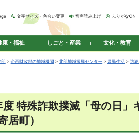
age
文字サイズ・色合い変更
音声読み上げ
ふりがなON
健康・福祉
しごと・産業
文化・教育
政部
>
企画財政部の地域機関
>
北部地域振興センター
>
県民生活
>
防犯
年度 特殊詐欺撲滅「母の日
寄居町）