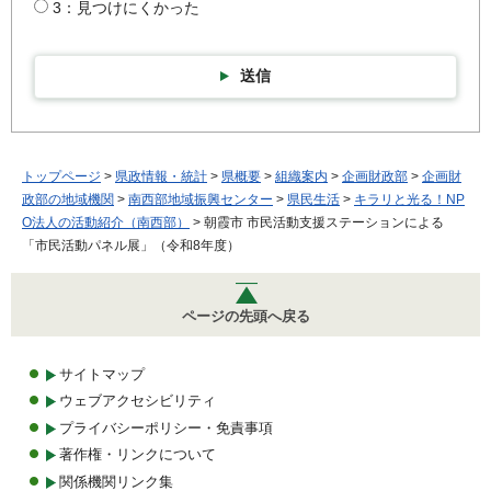
3：見つけにくかった
送信
トップページ
>
県政情報・統計
>
県概要
>
組織案内
>
企画財政部
>
企画財
政部の地域機関
>
南西部地域振興センター
>
県民生活
>
キラリと光る！NP
O法人の活動紹介（南西部）
> 朝霞市 市民活動支援ステーションによる
「市民活動パネル展」（令和8年度）
ページの先頭へ戻る
サイトマップ
ウェブアクセシビリティ
プライバシーポリシー・免責事項
著作権・リンクについて
関係機関リンク集