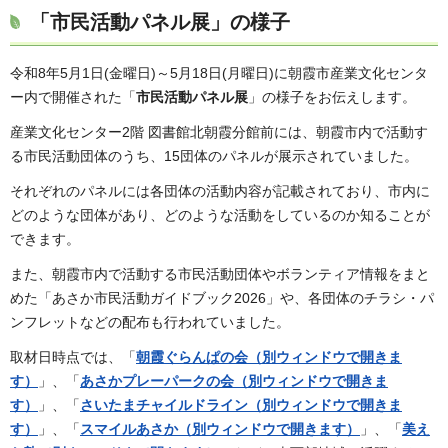
「市民活動パネル展」の様子
令和8年5月1日(金曜日)～5月18日(月曜日)に朝霞市産業文化センタ
ー内で開催された「
市民活動パネル展
」の様子をお伝えします。
産業文化センター2階 図書館北朝霞分館前には、朝霞市内で活動す
る市民活動団体のうち、15団体のパネルが展示されていました。
それぞれのパネルには各団体の活動内容が記載されており、市内に
どのような団体があり、どのような活動をしているのか知ることが
できます。
また、朝霞市内で活動する市民活動団体やボランティア情報をまと
めた「あさか市民活動ガイドブック2026」や、各団体のチラシ・パ
ンフレットなどの配布も行われていました。
取材日時点では、「
朝霞ぐらんぱの会（別ウィンドウで開きま
す）
」、「
あさかプレーパークの会（別ウィンドウで開きま
す）
」、「
さいたまチャイルドライン（別ウィンドウで開きま
す）
」、「
スマイルあさか（別ウィンドウで開きます）
」、「
美え