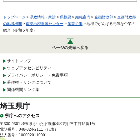
トップページ
>
県政情報・統計
>
県概要
>
組織案内
>
企画財政部
>
企画財政部
の地域機関
>
南部地域振興センター
>
産業労働
> 地域でがんばる元気な企業の
紹介（令和５年度）
ページの先頭へ戻る
サイトマップ
ウェブアクセシビリティ
プライバシーポリシー・免責事項
著作権・リンクについて
関係機関リンク集
埼玉県庁
県庁へのアクセス
〒330-9301 埼玉県さいたま市浦和区高砂三丁目15番1号
電話番号：048-824-2111（代表）
法人番号：1000020110001