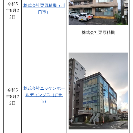
令和5
株式会社栗原精機（川
年8月2
口市）
2日
株式会社栗原精機
株式会社ニッケンホー
令和5
ルディングス（戸田
年8月2
市）
2日