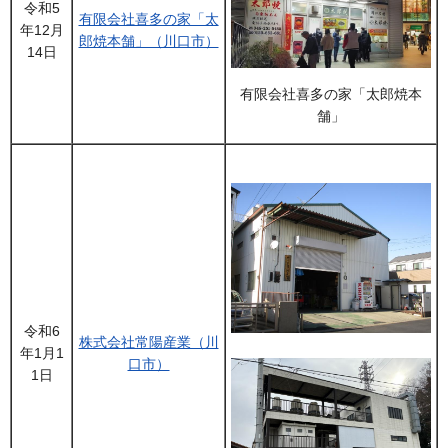
令和5
有限会社喜多の家「太
年12月
郎焼本舗」（川口市）
14日
有限会社喜多の家「太郎焼本
舗」
令和6
株式会社常陽産業（川
年1月1
口市）
1日