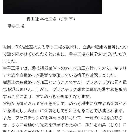
真工社 本社工場（戸田市）
幸手工場
今回、DX推進室のある幸手工場を訪問し、企業の取組内容等につい
て話を聞かせていただくとともに、幸手工場を見学させていただき
ました。
幸手工場では、遊技機器筐体へのめっき加工を行っており、キャリ
ア方式全自動めっき装置が稼働している様子を確認しました。
樹脂上の各種めっき加工ということですが、プラスチックは元々電
気を通しません。しかし、プラスチック表面に電気を通す層を形成
することにより、電気めっきが可能となります。
電極から供給される電子を用いて、めっき槽中に存在する金属イオ
ンを還元し、表面上に金属として析出させることで形成されます。
また、プラスチックの電気めっきにおいて、一連の工程を流動さ
せ、さらに電極から電気を供給するために、製品を治具（じぐ）に
取り付ける必要があります。製品ごとに治具はあり、治具の設計は