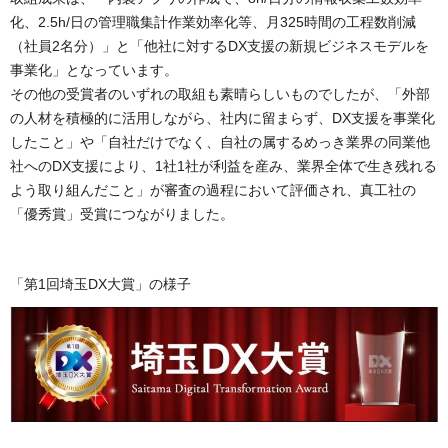
化、2.5h/日の管理職集計作業効率化等、月325時間の工程数削減
（社員2名分）」と「他社に対するDX支援の新規ビジネスモデルを
事業化」となっています。
その他の受賞者のいずれの取組も素晴らしいものでしたが、「外部
の人材を積極的に活用しながら、社内に留まらず、DX支援を事業化
したこと」や「自社だけでなく、自社の属するめっき業界の同業他
社へのDX支援により、1社1社が利益を産み、業界全体で生き残れる
よう取り組んだこと」が審査の過程において評価され、真工社の
「優秀賞」受賞につながりました。
「第1回埼玉DX大賞」の様子