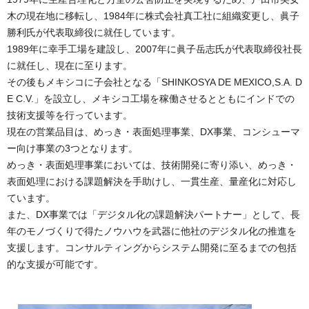
木の現在地に移転し、1984年に株式会社真工社に組織変更し、眞子
勝利氏が代表取締役に就任しています。
1989年に幸手工場を建設し、2007年に眞子岳志氏が代表取締役社長
に就任し、現在に至ります。
その後もメキシコに子会社となる「SHINKOSYA DE MEXICO,S.A. D
E C.V.」を設立し、メキシコ工場を稼働させるとともにインドでの
技術支援等を行っています。
現在の営業品目は、めっき・表面処理事業、DX事業、コンシューマ
ー向け事業の3つとなります。
めっき・表面処理事業においては、技術開発に寄り添い、めっき・
表面処理における課題解決を手助けし、一貫生産、量産化に対応し
ています。
また、DX事業では「デジタル化の課題解決パートナー」として、長
年のモノづくりで得たノウハウを武器に他社のデジタル化の推進を
支援します。コンサルティングからシステム開発に至るまでの包括
的な支援が可能です。