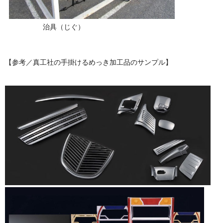
治具（じぐ）
【参考／真工社の手掛けるめっき加工品のサンプル】