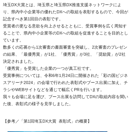
埼玉DX大賞とは、埼玉県と埼玉県DX推進支援ネットワークによ
り、県内中小企業等の優れたDXへの取組を表彰するもので、今回が
記念すべき第1回目の表彰です。
受賞者の更なる意欲を向上させるとともに、受賞事例を広く周知す
ることで、県内中小企業等のDXへの取組を促進することを目的とし
ています。
数多くの応募から1次審査の書面審査を突破し、2次審査のプレゼン
の結果、「最優秀賞」が1社、「優秀賞」が3社、「奨励賞」が2社
決定されました。
「優秀賞」を受賞した企業の一つが真工社です。
受賞事例については、令和6年1月24日に開催された「彩の国ビジネ
スアリーナ2024」の会場で行われた表彰式やブース出展に加え、チ
ラシやWEBサイトなどを通じて幅広くPRを行います。
我々も会場に足を運び、ブース出展を訪問してDXの取組内容を聞い
た後、表彰式の様子を見学しました。
【参考／「第1回埼玉DX大賞 表彰式」の概要】