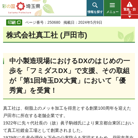
彩の国 埼玉県
緊急・防
情報を探す
メニュー
災
ページ番号：250680
掲載日：2024年5月9日
株式会社真工社 (戸田市)
中小製造現場におけるDXのはじめの一
歩を「フミダスDX」で支援、その取組
が「第1回埼玉DX大賞」において「優
秀賞」を受賞！
真工社は、樹脂上のメッキ加工を得意とする創業100周年を迎えた
戸田市に所在する老舗企業です。
1922年に先々代社長の（故）眞子駒雄氏により東京都台東区におい
て真工社鍍金工場として創業されました。
1979年に生産合理化と万全の公害防止を実現するため、戸田市美女