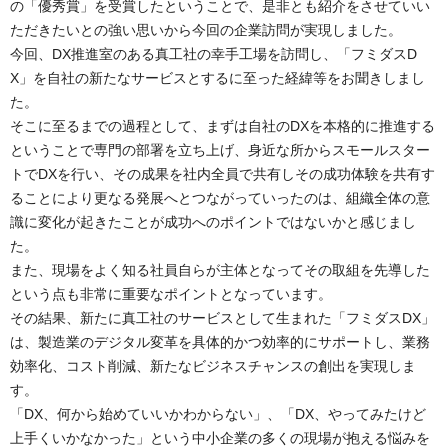
の「優秀賞」を受賞したということで、是非とも紹介をさせていい
ただきたいとの強い思いから今回の企業訪問が実現しました。
今回、DX推進室のある真工社の幸手工場を訪問し、「フミダスD
X」を自社の新たなサービスとするに至った経緯等をお聞きしまし
た。
そこに至るまでの過程として、まずは自社のDXを本格的に推進する
ということで専門の部署を立ち上げ、身近な所からスモールスター
トでDXを行い、その成果を社内全員で共有しその成功体験を共有す
ることにより更なる発展へとつながっていったのは、組織全体の意
識に変化が起きたことが成功へのポイントではないかと感じまし
た。
また、現場をよく知る社員自らが主体となってその取組を先導した
という点も非常に重要なポイントとなっています。
その結果、新たに真工社のサービスとして生まれた「フミダスDX」
は、製造業のデジタル変革を具体的かつ効率的にサポートし、業務
効率化、コスト削減、新たなビジネスチャンスの創出を実現しま
す。
「DX、何から始めていいかわからない」、「DX、やってみたけど
上手くいかなかった」という中小企業の多くの現場が抱える悩みを