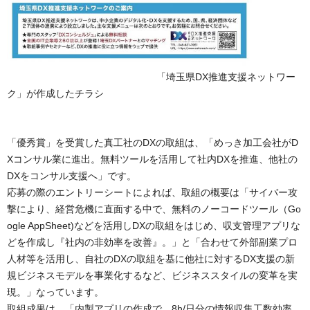
「埼玉県DX推進支援ネットワー
ク」が作成したチラシ
「優秀賞」を受賞した真工社のDXの取組は、「めっき加工会社がD
Xコンサル業に進出。無料ツールを活用して社内DXを推進、他社の
DXをコンサル支援へ」です。
応募の際のエントリーシートによれば、取組の概要は「サイバー攻
撃により、経営危機に直面する中で、無料のノーコードツール（Go
ogle AppSheet)などを活用しDXの取組をはじめ、収支管理アプリな
どを作成し『社内の非効率を改善』。」と「合わせて外部副業プロ
人材等を活用し、自社のDXの取組を基に他社に対するDX支援の新
規ビジネスモデルを事業化するなど、ビジネススタイルの変革を実
現。」なっています。
取組成果は、「内製アプリの作成で、8h/日分の情報収集工数効率