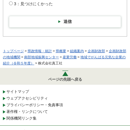
3：見つけにくかった
送信
トップページ
>
県政情報・統計
>
県概要
>
組織案内
>
企画財政部
>
企画財政部
の地域機関
>
南部地域振興センター
>
産業労働
>
地域でがんばる元気な企業の
紹介（令和５年度）
> 株式会社真工社
ページの先頭へ戻る
サイトマップ
ウェブアクセシビリティ
プライバシーポリシー・免責事項
著作権・リンクについて
関係機関リンク集