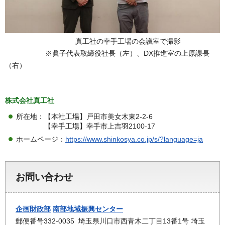
真工社の幸手工場の会議室で撮影
※眞子代表取締役社長（左）、DX推進室の上原課長
（右）
株式会社真工社
所在地：【本社工場】戸田市美女木東2-2-6
【幸手工場】幸手市上吉羽2100-17
ホームページ：
https://www.shinkosya.co.jp/s/?language=ja
お問い合わせ
企画財政部
南部地域振興センター
郵便番号332-0035 埼玉県川口市西青木二丁目13番1号 埼玉