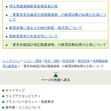
埼玉県建築物耐震改修促進計画
「要緊急安全確認大規模建築物」の耐震診断の結果の公表につ
いて
耐震改修に係るその他の制度・様式等について
新耐震基準の木造住宅について
「要安全確認計画記載建築物」の耐震診断結果の公表について
トップページ
>
くらし・環境
>
防災・消防
>
防災対策
>
震災対策
>
民間建築物
等の耐震化
> 「要安全確認計画記載建築物」の耐震診断結果の公表について
ページの先頭へ戻る
サイトマップ
ウェブアクセシビリティ
プライバシーポリシー・免責事項
著作権・リンクについて