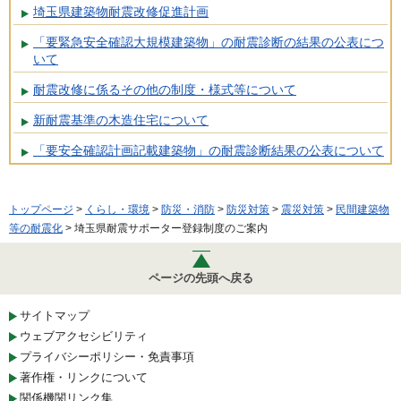
埼玉県建築物耐震改修促進計画
「要緊急安全確認大規模建築物」の耐震診断の結果の公表につ
いて
耐震改修に係るその他の制度・様式等について
新耐震基準の木造住宅について
「要安全確認計画記載建築物」の耐震診断結果の公表について
トップページ
>
くらし・環境
>
防災・消防
>
防災対策
>
震災対策
>
民間建築物
等の耐震化
> 埼玉県耐震サポーター登録制度のご案内
ページの先頭へ戻る
サイトマップ
ウェブアクセシビリティ
プライバシーポリシー・免責事項
著作権・リンクについて
関係機関リンク集