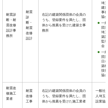
埼玉
建築
耐震
事務
耐震診
右記の建築関係団体の会員の
協会
診
断・耐
うち、登録要件を満たし、団
断・
一般
震改修
体から推薦を受けた建築士事
団法
耐震
設計事
務所
埼玉
改修
務所
築設
設計
監理
会
一般
団法
日本
築構
技術
協会
耐震改
耐震
右記の建築関係団体の会員の
一般社
修施工
改修
うち、登録要件を満たし、団
人埼玉
業者
工事
体から推薦を受けた施工業者
設業協