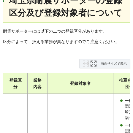
埼玉県耐震サポーターの登録
区分及び登録対象者について
耐震サポーターには以下の二つの登録区分があります。
区分によって、扱える業務が異なりますのでご注意ください。
画面サイズで表示
登録区
業務
推薦を
登録対象者
分
内容
団
一般
団法
埼玉
築士
一般
団法