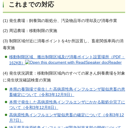
これまでの対応
(1) 発生農場：飼養鶏の殺処分、汚染物品等の埋却及び消毒作業
(2) 周辺農場：移動制限の実施
(3) 制限区域付近に消毒ポイントを4か所設置し、畜産関係車両の消
毒実施
移動制限区域、搬出制限区域及び消毒ポイント設置場所（PDF：
162KB）
(4) 発生状況調査：移動制限区域内のすべての家きん飼養農場を対象
に発生状況確認検査の実施
本県の養鶏場で発生した高病原性鳥インフルエンザ疑似患畜の患
畜確定について（令和3年12月9日）
本県で発生した高病原性鳥インフルエンザにかかる殺処分完了に
ついて（令和3年12月8日）
高病原性鳥インフルエンザ疑似患畜の確定について（令和3年12
月7日）
埼玉県高病原性鳥インフルエンザ緊急対策本部の開催について