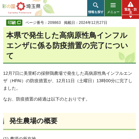
彩の国 埼玉県
緊急・防
情報を探す
メニュー
災
ページ番号：209863
掲載日：2024年12月27日
本県で発生した高病原性鳥インフル
エンザに係る防疫措置の完了につい
て
12月7日に美里町の採卵鶏農場で発生した高病原性鳥インフルエン
ザ（HPAI）の防疫措置が、12月11日（土曜日）13時00分に完了し
ました。
なお、防疫措置の経過は以下のとおりです。
発生農場の概要
(1) 農場の所在地