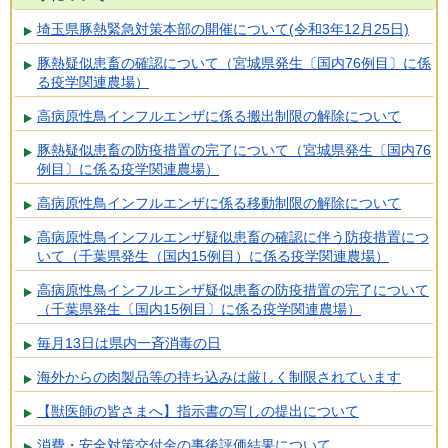
埼玉県豚熱緊急対策本部の開催について(令和3年12月25日)
豚熱疑似患畜の確認について（宮城県発生〔国内76例目〕に係
る疫学関連農場）
高病原性鳥インフルエンザに係る搬出制限の解除について
豚熱疑似患畜の防疫措置の完了について（宮城県発生〔国内76
例目〕に係る疫学関連農場）
高病原性鳥インフルエンザに係る移動制限の解除について
高病原性鳥インフルエンザ疑似患畜の確認に伴う防疫措置につ
いて（千葉県発生（国内15例目）に係る疫学関連農場）
高病原性鳥インフルエンザ疑似患畜の防疫措置の完了について
（千葉県発生〔国内15例目〕に係る疫学関連農場）
毎月13日は県内一斉消毒の日
海外からの肉製品等の持ち込みは厳しく制限されています
【獣医師の皆さまへ】指示書の写しの提出について
消費・安全対策交付金の事後評価結果について