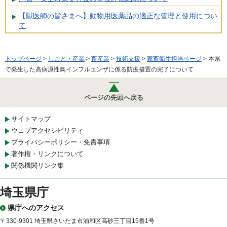
【獣医師の皆さまへ】動物用医薬品の適正な管理と使用につい
て
トップページ
>
しごと・産業
>
畜産業
>
技術支援
>
家畜衛生担当ページ
> 本県
で発生した高病原性鳥インフルエンザに係る防疫措置の完了について
ページの先頭へ戻る
サイトマップ
ウェブアクセシビリティ
プライバシーポリシー・免責事項
著作権・リンクについて
関係機関リンク集
埼玉県庁
県庁へのアクセス
〒330-9301 埼玉県さいたま市浦和区高砂三丁目15番1号