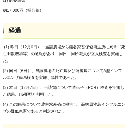
(2) 飼養頭数
約17,000羽（採卵鶏）
経過
(1) 昨日（12月6日）、当該農場から熊谷家畜保健衛生所に異常（死
亡羽数増加等）の通報があり、同日、同所職員が立入検査を実施し
た。
(2) 同日（6日）、当該農場の死亡鶏及び飼養鶏についてA型インフ
ルエンザ簡易検査を実施し陽性であった。
(3) 本日（12月7日）、当該鶏について遺伝子（PCR）検査を実施し
た結果、H5亜型と判明した。
(4) この結果について農林水産省に報告し、高病原性鳥インフルエン
ザの疑似患畜であると判定された。