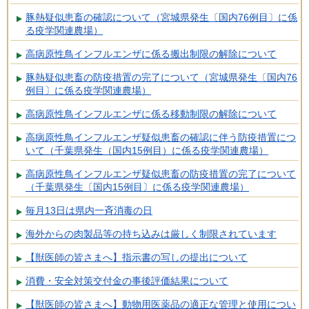
豚熱疑似患畜の確認について（宮城県発生〔国内76例目〕に係
る疫学関連農場）
高病原性鳥インフルエンザに係る搬出制限の解除について
豚熱疑似患畜の防疫措置の完了について（宮城県発生〔国内76
例目〕に係る疫学関連農場）
高病原性鳥インフルエンザに係る移動制限の解除について
高病原性鳥インフルエンザ疑似患畜の確認に伴う防疫措置につ
いて（千葉県発生（国内15例目）に係る疫学関連農場）
高病原性鳥インフルエンザ疑似患畜の防疫措置の完了について
（千葉県発生〔国内15例目〕に係る疫学関連農場）
毎月13日は県内一斉消毒の日
海外からの肉製品等の持ち込みは厳しく制限されています
【獣医師の皆さまへ】指示書の写しの提出について
消費・安全対策交付金の事後評価結果について
【獣医師の皆さまへ】動物用医薬品の適正な管理と使用につい