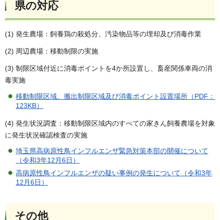
県の対応
(1) 発生農場：飼養鶏の殺処分、汚染物品等の埋却及び消毒作業
(2) 周辺農場：移動制限の実施
(3) 制限区域付近に消毒ポイントを4か所設置し、畜産関係車両の消
毒実施
移動制限区域、搬出制限区域及び消毒ポイント設置場所（PDF：
123KB）
(4) 発生状況調査：移動制限区域内のすべての家きん飼養農場を対象
に発生状況確認検査の実施
埼玉県高病原性鳥インフルエンザ緊急対策本部の開催について
（令和3年12月6日）
高病原性鳥インフルエンザの疑い事例の発生について（令和3年
12月6日）
その他