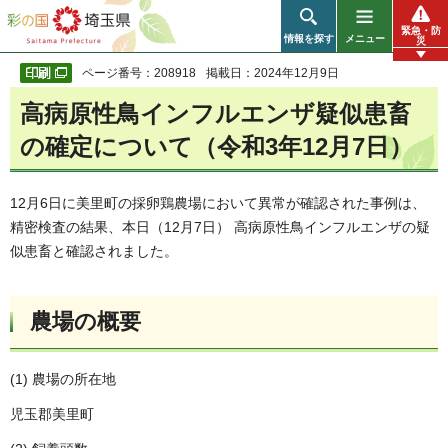
彩の国 埼玉県
緊急・防
情報を探す
メニュー
災
ページ番号：208918
掲載日：2024年12月9日
高病原性鳥インフルエンザ疑似患畜
の確定について（令和3年12月7日）
12月6日に美里町の採卵鶏農場において異常が確認された事例は、
精密検査の結果、本日（12月7日） 高病原性鳥インフルエンザの疑
似患畜と確認されました。
農場の概要
(1) 農場の所在地
児玉郡美里町