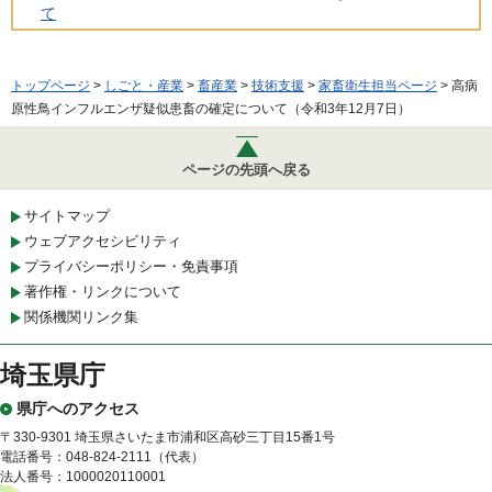
て
トップページ
>
しごと・産業
>
畜産業
>
技術支援
>
家畜衛生担当ページ
> 高病
原性鳥インフルエンザ疑似患畜の確定について（令和3年12月7日）
ページの先頭へ戻る
サイトマップ
ウェブアクセシビリティ
プライバシーポリシー・免責事項
著作権・リンクについて
関係機関リンク集
埼玉県庁
県庁へのアクセス
〒330-9301 埼玉県さいたま市浦和区高砂三丁目15番1号
電話番号：048-824-2111（代表）
法人番号：1000020110001