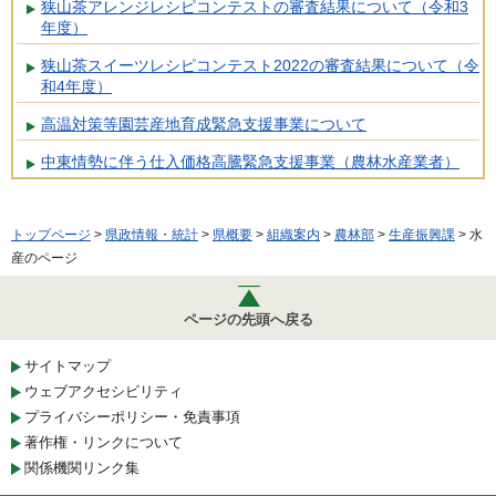
狭山茶アレンジレシピコンテストの審査結果について（令和3
年度）
狭山茶スイーツレシピコンテスト2022の審査結果について（令
和4年度）
高温対策等園芸産地育成緊急支援事業について
中東情勢に伴う仕入価格高騰緊急支援事業（農林水産業者）
トップページ
>
県政情報・統計
>
県概要
>
組織案内
>
農林部
>
生産振興課
> 水
産のページ
ページの先頭へ戻る
サイトマップ
ウェブアクセシビリティ
プライバシーポリシー・免責事項
著作権・リンクについて
関係機関リンク集