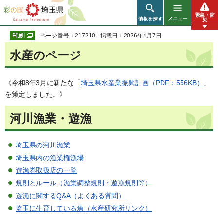
彩の国 埼玉県
緊急・防
情報を探す
メニュー
災
ページ番号：217210
掲載日：2026年4月7日
水産のページ
《令和8年3月に新たな「
埼玉県水産業振興計画（PDF：556KB）
」
を策定しました。》
河川漁業・遊漁
埼玉県の河川漁業
埼玉県内の漁業権漁場
遊漁券取扱店の一覧
規則とルール（漁業調整規則・遊漁規則等）
遊漁に関するQ&A（よくある質問）
埼玉に生育している魚（水産研究所リンク）