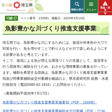
彩の国 埼玉県
緊急・防
情報を探す
メニュー
災
ページ番号：133581
掲載日：2024年3月14日
魚影豊かな川づくり推進支援事業
埼玉県では、魚影豊かな川にするためには、放流や外来魚やカワウ
対策を行い、魚を増やすことで釣り人などが川で楽しめるようにす
る必要があると考えています。
そこで、放流による魚が増える環境づくりの支援として、放流等を
行う団体等に補助を行うため、おさかな増殖事業の募集を行ってい
ます。補助を希望する団体は、魚影豊かな川づくり推進支援事業要
領及び同事業補助金交付要綱を確認の上、県水産研究所 総務・水産
行政担当（電話0480-62-1816）にお問合せください。
（募集開始平成30年7月17日）
魚影豊かな川づくり推進支援事業実施要領（PDF：156KB）
魚影豊かな川づくり推進支援事業費補助金交付要綱（PDF：213K